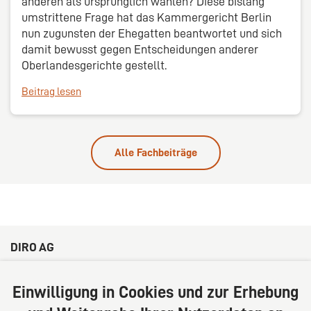
anderen als ursprünglich wählen? Diese bislang
umstrittene Frage hat das Kammergericht Berlin
nun zugunsten der Ehegatten beantwortet und sich
damit bewusst gegen Entscheidungen anderer
Oberlandesgerichte gestellt.
Beitrag lesen
Alle Fachbeiträge
DIRO AG
Große Bleichen 32
20354 Hamburg
Einwilligung in Cookies und zur Erhebung
Deutschland