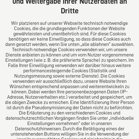
und Weitergabe Ihrer Nutzerdaten an
Tel: +49 (0) 40 41352231
Dritte
Fax: +49 (0) 40 41352294
E-Mail:
diro@diro.eu
Wir platzieren auf unserer Webseite technisch notwendige
Cookies, die die grundlegenden Funktionen der Website
Über uns
gewährleisten und unentbehrlich sind. Für diese Cookies
benötigen wir keine Einwilligung, so dass diese Cookies auch
Das Kanzlei-Vertrauensnetzwerk. Aus Europa für die
dann gesetzt werden, wenn Sie unten „alle ablehnen“ auswählen.
Technisch notwendige Cookies verwenden wir, um unsere
Welt. Für den erfolgreichen Mittelstand.
Dienste anbieten zu können und um vom Nutzer vorgenommene
Einstellungen (wie z. B. die präferierte Sprache) zu speichern. Im
Folgen Sie uns auf
Falle Ihrer Einwilligung verwenden wir darüber hinaus weitere
performancesteigernde Cookies (Statistik und
Nutzungsmessung sowie externe Dienste). Die Cookies
verwenden wir ausschließlich dazu, unsere Website Ihren
Wünschen entsprechend anpassen und weiterentwickeln zu
können. Dabei werden Ihre personenbezogenen Daten (IP-
Adresse, Nutzerverhalten etc.) verarbeitet und gespeichert, um
die obigen Zwecke zu erreichen. Eine Identifizierung Ihrer Person
Das europäische Kanzlei-Netzwerk
ist durch die Pseudonymisierung der Daten nicht zu befürchten.
Die Erläuterung zu den verschiedenen Cookies und
datenschutzrechtlichen Vorgängen finden Sie unter „individuelle
Einstellungen vornehmen“ oder in unseren
Datenschutzhinweisen. Durch die Betätigung eines der
untenstehenden Buttons willigen Sie in die Verwendung der