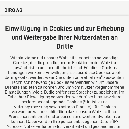
DIRO AG
Große Bleichen 32
20354 Hamburg
Einwilligung in Cookies und zur Erhebung
Deutschland
und Weitergabe Ihrer Nutzerdaten an
Tel: +49 (0) 40 41352231
Dritte
Fax: +49 (0) 40 41352294
E-Mail:
diro@diro.eu
Wir platzieren auf unserer Webseite technisch notwendige
Cookies, die die grundlegenden Funktionen der Website
Über uns
gewährleisten und unentbehrlich sind. Für diese Cookies
benötigen wir keine Einwilligung, so dass diese Cookies auch
Das Kanzlei-Vertrauensnetzwerk. Aus Europa für die
dann gesetzt werden, wenn Sie unten „alle ablehnen“ auswählen.
Technisch notwendige Cookies verwenden wir, um unsere
Welt. Für den erfolgreichen Mittelstand.
Dienste anbieten zu können und um vom Nutzer vorgenommene
Einstellungen (wie z. B. die präferierte Sprache) zu speichern. Im
Folgen Sie uns auf
Falle Ihrer Einwilligung verwenden wir darüber hinaus weitere
performancesteigernde Cookies (Statistik und
Nutzungsmessung sowie externe Dienste). Die Cookies
verwenden wir ausschließlich dazu, unsere Website Ihren
Wünschen entsprechend anpassen und weiterentwickeln zu
können. Dabei werden Ihre personenbezogenen Daten (IP-
Adresse, Nutzerverhalten etc.) verarbeitet und gespeichert, um