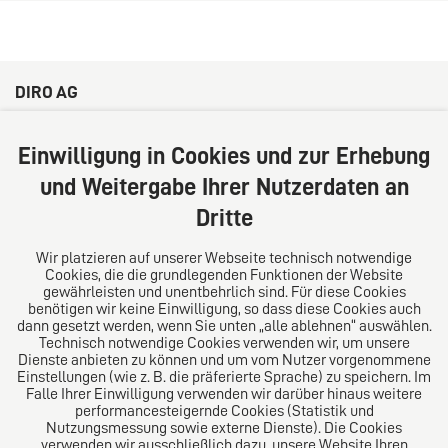
DIRO AG
Große Bleichen 32
20354 Hamburg
Einwilligung in Cookies und zur Erhebung
Deutschland
und Weitergabe Ihrer Nutzerdaten an
Tel: +49 (0) 40 41352231
Dritte
Fax: +49 (0) 40 41352294
E-Mail:
diro@diro.eu
Wir platzieren auf unserer Webseite technisch notwendige
Cookies, die die grundlegenden Funktionen der Website
Über uns
gewährleisten und unentbehrlich sind. Für diese Cookies
benötigen wir keine Einwilligung, so dass diese Cookies auch
Das Kanzlei-Vertrauensnetzwerk. Aus Europa für die
dann gesetzt werden, wenn Sie unten „alle ablehnen“ auswählen.
Technisch notwendige Cookies verwenden wir, um unsere
Welt. Für den erfolgreichen Mittelstand.
Dienste anbieten zu können und um vom Nutzer vorgenommene
Einstellungen (wie z. B. die präferierte Sprache) zu speichern. Im
Folgen Sie uns auf
Falle Ihrer Einwilligung verwenden wir darüber hinaus weitere
performancesteigernde Cookies (Statistik und
Nutzungsmessung sowie externe Dienste). Die Cookies
verwenden wir ausschließlich dazu, unsere Website Ihren