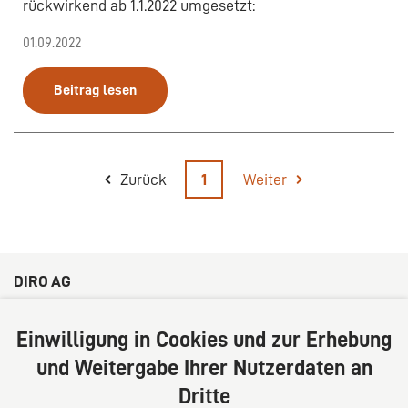
rückwirkend ab 1.1.2022 umgesetzt:
01.09.2022
Beitrag lesen
Zurück
1
Weiter
DIRO AG
Große Bleichen 32
20354 Hamburg
Einwilligung in Cookies und zur Erhebung
Deutschland
und Weitergabe Ihrer Nutzerdaten an
Tel: +49 (0) 40 41352231
Dritte
Fax: +49 (0) 40 41352294