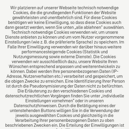
E-Mail:
diro@diro.eu
Wir platzieren auf unserer Webseite technisch notwendige
Cookies, die die grundlegenden Funktionen der Website
Über uns
gewährleisten und unentbehrlich sind. Für diese Cookies
benötigen wir keine Einwilligung, so dass diese Cookies auch
Das Kanzlei-Vertrauensnetzwerk. Aus Europa für die
dann gesetzt werden, wenn Sie unten „alle ablehnen“ auswählen.
Technisch notwendige Cookies verwenden wir, um unsere
Welt. Für den erfolgreichen Mittelstand.
Dienste anbieten zu können und um vom Nutzer vorgenommene
Einstellungen (wie z. B. die präferierte Sprache) zu speichern. Im
Folgen Sie uns auf
Falle Ihrer Einwilligung verwenden wir darüber hinaus weitere
performancesteigernde Cookies (Statistik und
Nutzungsmessung sowie externe Dienste). Die Cookies
verwenden wir ausschließlich dazu, unsere Website Ihren
Wünschen entsprechend anpassen und weiterentwickeln zu
können. Dabei werden Ihre personenbezogenen Daten (IP-
Adresse, Nutzerverhalten etc.) verarbeitet und gespeichert, um
die obigen Zwecke zu erreichen. Eine Identifizierung Ihrer Person
Das europäische Kanzlei-Netzwerk
ist durch die Pseudonymisierung der Daten nicht zu befürchten.
Die Erläuterung zu den verschiedenen Cookies und
datenschutzrechtlichen Vorgängen finden Sie unter „individuelle
Einstellungen vornehmen“ oder in unseren
Datenschutzhinweisen. Durch die Betätigung eines der
untenstehenden Buttons willigen Sie in die Verwendung der
jeweils ausgewählten Cookies und gleichzeitig in die
Verarbeitung Ihrer personenbezogenen Daten zu oben
beschriebenen Zwecken ein. Die Erteilung der Einwilligungen ist