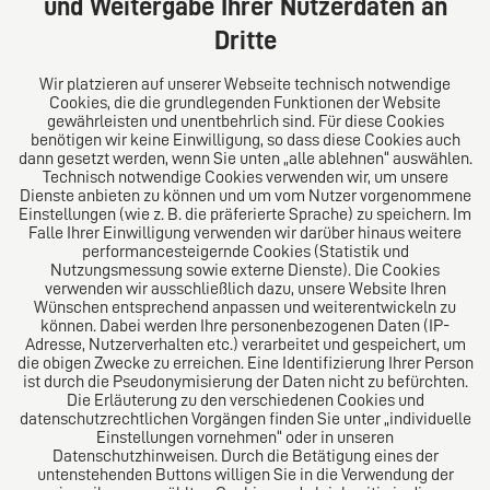
und Weitergabe Ihrer Nutzerdaten an
Tel: +49 (0) 40 41352231
Dritte
Fax: +49 (0) 40 41352294
E-Mail:
diro@diro.eu
Wir platzieren auf unserer Webseite technisch notwendige
Cookies, die die grundlegenden Funktionen der Website
Über uns
gewährleisten und unentbehrlich sind. Für diese Cookies
benötigen wir keine Einwilligung, so dass diese Cookies auch
Das Kanzlei-Vertrauensnetzwerk. Aus Europa für die
dann gesetzt werden, wenn Sie unten „alle ablehnen“ auswählen.
Technisch notwendige Cookies verwenden wir, um unsere
Welt. Für den erfolgreichen Mittelstand.
Dienste anbieten zu können und um vom Nutzer vorgenommene
Einstellungen (wie z. B. die präferierte Sprache) zu speichern. Im
Folgen Sie uns auf
Falle Ihrer Einwilligung verwenden wir darüber hinaus weitere
performancesteigernde Cookies (Statistik und
Nutzungsmessung sowie externe Dienste). Die Cookies
verwenden wir ausschließlich dazu, unsere Website Ihren
Wünschen entsprechend anpassen und weiterentwickeln zu
können. Dabei werden Ihre personenbezogenen Daten (IP-
Adresse, Nutzerverhalten etc.) verarbeitet und gespeichert, um
die obigen Zwecke zu erreichen. Eine Identifizierung Ihrer Person
Das europäische Kanzlei-Netzwerk
ist durch die Pseudonymisierung der Daten nicht zu befürchten.
Die Erläuterung zu den verschiedenen Cookies und
datenschutzrechtlichen Vorgängen finden Sie unter „individuelle
Einstellungen vornehmen“ oder in unseren
Datenschutzhinweisen. Durch die Betätigung eines der
untenstehenden Buttons willigen Sie in die Verwendung der