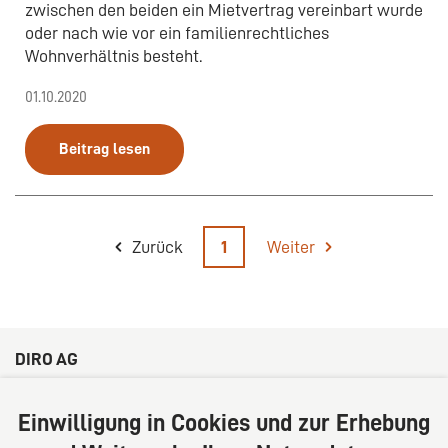
zwischen den beiden ein Mietvertrag vereinbart wurde
oder nach wie vor ein familienrechtliches
Wohnverhältnis besteht.
01.10.2020
Beitrag lesen
Zurück
1
Weiter
DIRO AG
Große Bleichen 32
20354 Hamburg
Einwilligung in Cookies und zur Erhebung
Deutschland