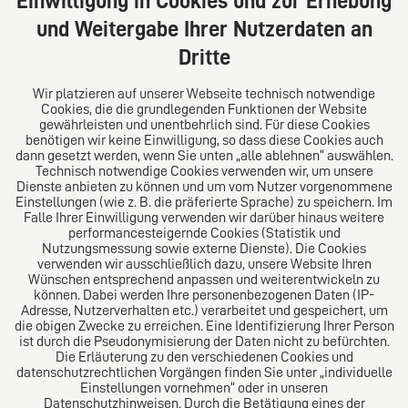
Einwilligung in Cookies und zur Erhebung
Deutschland
und Weitergabe Ihrer Nutzerdaten an
Tel: +49 (0) 40 41352231
Dritte
Fax: +49 (0) 40 41352294
E-Mail:
diro@diro.eu
Wir platzieren auf unserer Webseite technisch notwendige
Cookies, die die grundlegenden Funktionen der Website
Über uns
gewährleisten und unentbehrlich sind. Für diese Cookies
benötigen wir keine Einwilligung, so dass diese Cookies auch
Das Kanzlei-Vertrauensnetzwerk. Aus Europa für die
dann gesetzt werden, wenn Sie unten „alle ablehnen“ auswählen.
Technisch notwendige Cookies verwenden wir, um unsere
Welt. Für den erfolgreichen Mittelstand.
Dienste anbieten zu können und um vom Nutzer vorgenommene
Einstellungen (wie z. B. die präferierte Sprache) zu speichern. Im
Folgen Sie uns auf
Falle Ihrer Einwilligung verwenden wir darüber hinaus weitere
performancesteigernde Cookies (Statistik und
Nutzungsmessung sowie externe Dienste). Die Cookies
verwenden wir ausschließlich dazu, unsere Website Ihren
Wünschen entsprechend anpassen und weiterentwickeln zu
können. Dabei werden Ihre personenbezogenen Daten (IP-
Adresse, Nutzerverhalten etc.) verarbeitet und gespeichert, um
die obigen Zwecke zu erreichen. Eine Identifizierung Ihrer Person
Das europäische Kanzlei-Netzwerk
ist durch die Pseudonymisierung der Daten nicht zu befürchten.
Die Erläuterung zu den verschiedenen Cookies und
datenschutzrechtlichen Vorgängen finden Sie unter „individuelle
Einstellungen vornehmen“ oder in unseren
Datenschutzhinweisen. Durch die Betätigung eines der