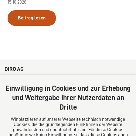
15.10.2020
Beitrag lesen
DIRO AG
Große Bleichen 32
20354 Hamburg
Einwilligung in Cookies und zur Erhebung
Deutschland
und Weitergabe Ihrer Nutzerdaten an
Tel: +49 (0) 40 41352231
Dritte
Fax: +49 (0) 40 41352294
E-Mail:
diro@diro.eu
Wir platzieren auf unserer Webseite technisch notwendige
Cookies, die die grundlegenden Funktionen der Website
Über uns
gewährleisten und unentbehrlich sind. Für diese Cookies
benötigen wir keine Einwilligung, so dass diese Cookies auch