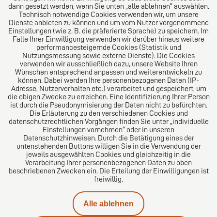
Das Kanzlei-Vertrauensnetzwerk. Aus Europa für die
dann gesetzt werden, wenn Sie unten „alle ablehnen“ auswählen.
Technisch notwendige Cookies verwenden wir, um unsere
Welt. Für den erfolgreichen Mittelstand.
Dienste anbieten zu können und um vom Nutzer vorgenommene
Einstellungen (wie z. B. die präferierte Sprache) zu speichern. Im
Folgen Sie uns auf
Falle Ihrer Einwilligung verwenden wir darüber hinaus weitere
performancesteigernde Cookies (Statistik und
Nutzungsmessung sowie externe Dienste). Die Cookies
verwenden wir ausschließlich dazu, unsere Website Ihren
Wünschen entsprechend anpassen und weiterentwickeln zu
können. Dabei werden Ihre personenbezogenen Daten (IP-
Adresse, Nutzerverhalten etc.) verarbeitet und gespeichert, um
die obigen Zwecke zu erreichen. Eine Identifizierung Ihrer Person
Das europäische Kanzlei-Netzwerk
ist durch die Pseudonymisierung der Daten nicht zu befürchten.
Die Erläuterung zu den verschiedenen Cookies und
datenschutzrechtlichen Vorgängen finden Sie unter „individuelle
Einstellungen vornehmen“ oder in unseren
Datenschutzhinweisen. Durch die Betätigung eines der
untenstehenden Buttons willigen Sie in die Verwendung der
jeweils ausgewählten Cookies und gleichzeitig in die
Verarbeitung Ihrer personenbezogenen Daten zu oben
beschriebenen Zwecken ein. Die Erteilung der Einwilligungen ist
freiwillig.
Impressum
Alle ablehnen