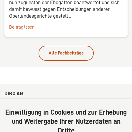
nun zugunsten der Ehegatten beantwortet und sich
damit bewusst gegen Entscheidungen anderer
Oberlandesgerichte gestellt.
Beitrag lesen
Alle Fachbeiträge
DIRO AG
Große Bleichen 32
20354 Hamburg
Einwilligung in Cookies und zur Erhebung
Deutschland
und Weitergabe Ihrer Nutzerdaten an
Tel: +49 (0) 40 41352231
Dritte
Fax: +49 (0) 40 41352294