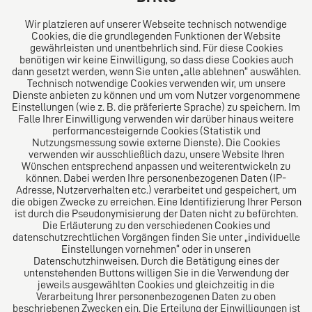
E-Mail:
diro@diro.eu
Wir platzieren auf unserer Webseite technisch notwendige
Cookies, die die grundlegenden Funktionen der Website
Über uns
gewährleisten und unentbehrlich sind. Für diese Cookies
benötigen wir keine Einwilligung, so dass diese Cookies auch
Das Kanzlei-Vertrauensnetzwerk. Aus Europa für die
dann gesetzt werden, wenn Sie unten „alle ablehnen“ auswählen.
Technisch notwendige Cookies verwenden wir, um unsere
Welt. Für den erfolgreichen Mittelstand.
Dienste anbieten zu können und um vom Nutzer vorgenommene
Einstellungen (wie z. B. die präferierte Sprache) zu speichern. Im
Folgen Sie uns auf
Falle Ihrer Einwilligung verwenden wir darüber hinaus weitere
performancesteigernde Cookies (Statistik und
Nutzungsmessung sowie externe Dienste). Die Cookies
verwenden wir ausschließlich dazu, unsere Website Ihren
Wünschen entsprechend anpassen und weiterentwickeln zu
können. Dabei werden Ihre personenbezogenen Daten (IP-
Adresse, Nutzerverhalten etc.) verarbeitet und gespeichert, um
die obigen Zwecke zu erreichen. Eine Identifizierung Ihrer Person
Das europäische Kanzlei-Netzwerk
ist durch die Pseudonymisierung der Daten nicht zu befürchten.
Die Erläuterung zu den verschiedenen Cookies und
datenschutzrechtlichen Vorgängen finden Sie unter „individuelle
Einstellungen vornehmen“ oder in unseren
Datenschutzhinweisen. Durch die Betätigung eines der
untenstehenden Buttons willigen Sie in die Verwendung der
jeweils ausgewählten Cookies und gleichzeitig in die
Verarbeitung Ihrer personenbezogenen Daten zu oben
beschriebenen Zwecken ein. Die Erteilung der Einwilligungen ist