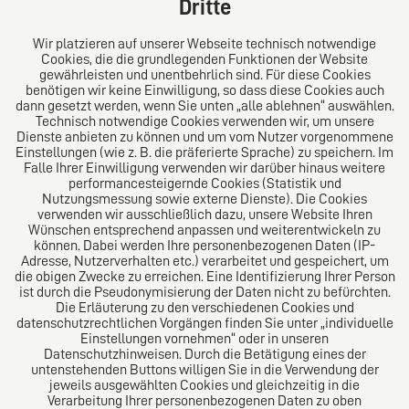
Dritte
Fax: +49 (0) 40 41352294
E-Mail:
diro@diro.eu
Wir platzieren auf unserer Webseite technisch notwendige
Cookies, die die grundlegenden Funktionen der Website
Über uns
gewährleisten und unentbehrlich sind. Für diese Cookies
benötigen wir keine Einwilligung, so dass diese Cookies auch
Das Kanzlei-Vertrauensnetzwerk. Aus Europa für die
dann gesetzt werden, wenn Sie unten „alle ablehnen“ auswählen.
Technisch notwendige Cookies verwenden wir, um unsere
Welt. Für den erfolgreichen Mittelstand.
Dienste anbieten zu können und um vom Nutzer vorgenommene
Einstellungen (wie z. B. die präferierte Sprache) zu speichern. Im
Folgen Sie uns auf
Falle Ihrer Einwilligung verwenden wir darüber hinaus weitere
performancesteigernde Cookies (Statistik und
Nutzungsmessung sowie externe Dienste). Die Cookies
verwenden wir ausschließlich dazu, unsere Website Ihren
Wünschen entsprechend anpassen und weiterentwickeln zu
können. Dabei werden Ihre personenbezogenen Daten (IP-
Adresse, Nutzerverhalten etc.) verarbeitet und gespeichert, um
die obigen Zwecke zu erreichen. Eine Identifizierung Ihrer Person
Das europäische Kanzlei-Netzwerk
ist durch die Pseudonymisierung der Daten nicht zu befürchten.
Die Erläuterung zu den verschiedenen Cookies und
datenschutzrechtlichen Vorgängen finden Sie unter „individuelle
Einstellungen vornehmen“ oder in unseren
Datenschutzhinweisen. Durch die Betätigung eines der
untenstehenden Buttons willigen Sie in die Verwendung der
jeweils ausgewählten Cookies und gleichzeitig in die
Verarbeitung Ihrer personenbezogenen Daten zu oben