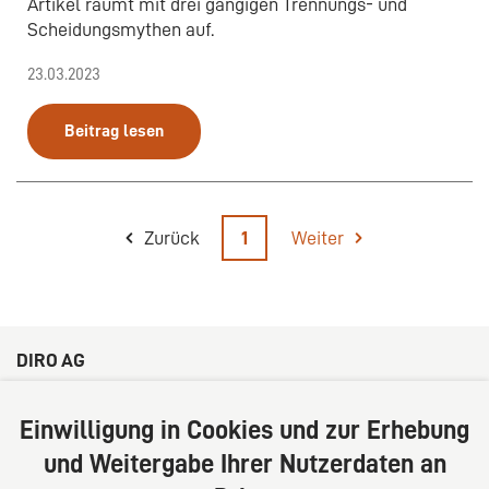
Artikel räumt mit drei gängigen Trennungs- und
Scheidungsmythen auf.
23.03.2023
Beitrag lesen
Zurück
1
Weiter
DIRO AG
Große Bleichen 32
20354 Hamburg
Einwilligung in Cookies und zur Erhebung
Deutschland
und Weitergabe Ihrer Nutzerdaten an
Tel: +49 (0) 40 41352231