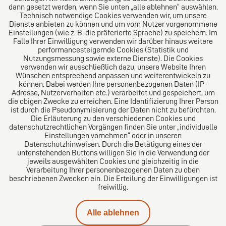
Das Kanzlei-Vertrauensnetzwerk. Aus Europa für die
dann gesetzt werden, wenn Sie unten „alle ablehnen“ auswählen.
Technisch notwendige Cookies verwenden wir, um unsere
Welt. Für den erfolgreichen Mittelstand.
Dienste anbieten zu können und um vom Nutzer vorgenommene
Einstellungen (wie z. B. die präferierte Sprache) zu speichern. Im
Folgen Sie uns auf
Falle Ihrer Einwilligung verwenden wir darüber hinaus weitere
performancesteigernde Cookies (Statistik und
Nutzungsmessung sowie externe Dienste). Die Cookies
verwenden wir ausschließlich dazu, unsere Website Ihren
Wünschen entsprechend anpassen und weiterentwickeln zu
können. Dabei werden Ihre personenbezogenen Daten (IP-
Adresse, Nutzerverhalten etc.) verarbeitet und gespeichert, um
die obigen Zwecke zu erreichen. Eine Identifizierung Ihrer Person
Das europäische Kanzlei-Netzwerk
ist durch die Pseudonymisierung der Daten nicht zu befürchten.
Die Erläuterung zu den verschiedenen Cookies und
datenschutzrechtlichen Vorgängen finden Sie unter „individuelle
Einstellungen vornehmen“ oder in unseren
Datenschutzhinweisen. Durch die Betätigung eines der
untenstehenden Buttons willigen Sie in die Verwendung der
jeweils ausgewählten Cookies und gleichzeitig in die
Verarbeitung Ihrer personenbezogenen Daten zu oben
beschriebenen Zwecken ein. Die Erteilung der Einwilligungen ist
freiwillig.
Impressum
Alle ablehnen