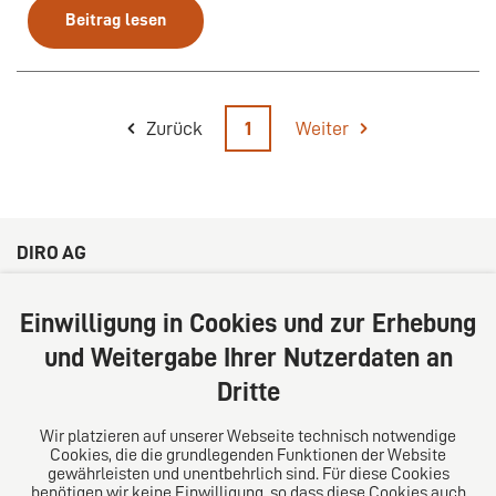
Beitrag lesen
Zurück
1
Weiter
DIRO AG
Große Bleichen 32
20354 Hamburg
Einwilligung in Cookies und zur Erhebung
Deutschland
und Weitergabe Ihrer Nutzerdaten an
Tel: +49 (0) 40 41352231
Dritte
Fax: +49 (0) 40 41352294
E-Mail:
diro@diro.eu
Wir platzieren auf unserer Webseite technisch notwendige
Cookies, die die grundlegenden Funktionen der Website
Über uns
gewährleisten und unentbehrlich sind. Für diese Cookies
benötigen wir keine Einwilligung, so dass diese Cookies auch