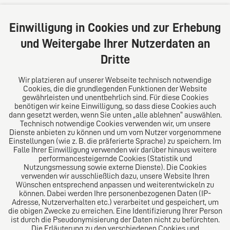
Große Bleichen 32
20354 Hamburg
Einwilligung in Cookies und zur Erhebung
Deutschland
und Weitergabe Ihrer Nutzerdaten an
Tel: +49 (0) 40 41352231
Dritte
Fax: +49 (0) 40 41352294
E-Mail:
diro@diro.eu
Wir platzieren auf unserer Webseite technisch notwendige
Cookies, die die grundlegenden Funktionen der Website
Über uns
gewährleisten und unentbehrlich sind. Für diese Cookies
benötigen wir keine Einwilligung, so dass diese Cookies auch
Das Kanzlei-Vertrauensnetzwerk. Aus Europa für die
dann gesetzt werden, wenn Sie unten „alle ablehnen“ auswählen.
Technisch notwendige Cookies verwenden wir, um unsere
Welt. Für den erfolgreichen Mittelstand.
Dienste anbieten zu können und um vom Nutzer vorgenommene
Einstellungen (wie z. B. die präferierte Sprache) zu speichern. Im
Folgen Sie uns auf
Falle Ihrer Einwilligung verwenden wir darüber hinaus weitere
performancesteigernde Cookies (Statistik und
Nutzungsmessung sowie externe Dienste). Die Cookies
verwenden wir ausschließlich dazu, unsere Website Ihren
Wünschen entsprechend anpassen und weiterentwickeln zu
können. Dabei werden Ihre personenbezogenen Daten (IP-
Adresse, Nutzerverhalten etc.) verarbeitet und gespeichert, um
die obigen Zwecke zu erreichen. Eine Identifizierung Ihrer Person
Das europäische Kanzlei-Netzwerk
ist durch die Pseudonymisierung der Daten nicht zu befürchten.
Die Erläuterung zu den verschiedenen Cookies und