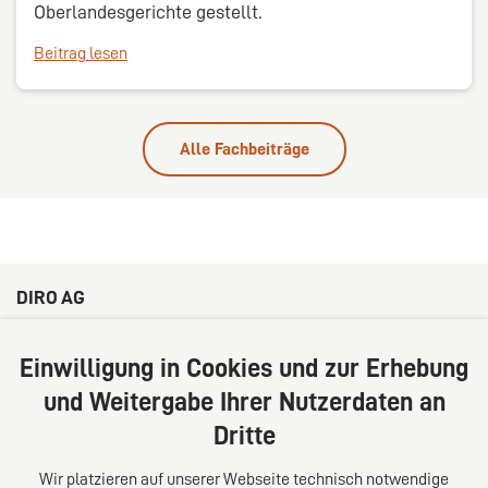
Oberlandesgerichte gestellt.
Beitrag lesen
Alle Fachbeiträge
DIRO AG
Große Bleichen 32
20354 Hamburg
Einwilligung in Cookies und zur Erhebung
Deutschland
und Weitergabe Ihrer Nutzerdaten an
Tel: +49 (0) 40 41352231
Dritte
Fax: +49 (0) 40 41352294
E-Mail:
diro@diro.eu
Wir platzieren auf unserer Webseite technisch notwendige