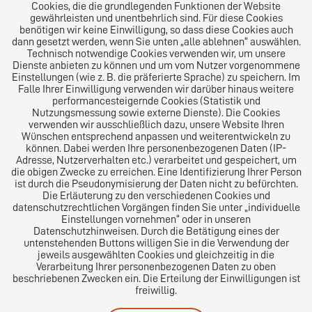
Cookies, die die grundlegenden Funktionen der Website
Über uns
gewährleisten und unentbehrlich sind. Für diese Cookies
benötigen wir keine Einwilligung, so dass diese Cookies auch
Das Kanzlei-Vertrauensnetzwerk. Aus Europa für die
dann gesetzt werden, wenn Sie unten „alle ablehnen“ auswählen.
Technisch notwendige Cookies verwenden wir, um unsere
Welt. Für den erfolgreichen Mittelstand.
Dienste anbieten zu können und um vom Nutzer vorgenommene
Einstellungen (wie z. B. die präferierte Sprache) zu speichern. Im
Folgen Sie uns auf
Falle Ihrer Einwilligung verwenden wir darüber hinaus weitere
performancesteigernde Cookies (Statistik und
Nutzungsmessung sowie externe Dienste). Die Cookies
verwenden wir ausschließlich dazu, unsere Website Ihren
Wünschen entsprechend anpassen und weiterentwickeln zu
können. Dabei werden Ihre personenbezogenen Daten (IP-
Adresse, Nutzerverhalten etc.) verarbeitet und gespeichert, um
die obigen Zwecke zu erreichen. Eine Identifizierung Ihrer Person
Das europäische Kanzlei-Netzwerk
ist durch die Pseudonymisierung der Daten nicht zu befürchten.
Die Erläuterung zu den verschiedenen Cookies und
datenschutzrechtlichen Vorgängen finden Sie unter „individuelle
Einstellungen vornehmen“ oder in unseren
Datenschutzhinweisen. Durch die Betätigung eines der
untenstehenden Buttons willigen Sie in die Verwendung der
jeweils ausgewählten Cookies und gleichzeitig in die
Verarbeitung Ihrer personenbezogenen Daten zu oben
beschriebenen Zwecken ein. Die Erteilung der Einwilligungen ist
freiwillig.