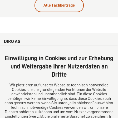
Alle Fachbeiträge
DIRO AG
Große Bleichen 32
20354 Hamburg
Einwilligung in Cookies und zur Erhebung
Deutschland
und Weitergabe Ihrer Nutzerdaten an
Tel: +49 (0) 40 41352231
Dritte
Fax: +49 (0) 40 41352294
E-Mail:
diro@diro.eu
Wir platzieren auf unserer Webseite technisch notwendige
Cookies, die die grundlegenden Funktionen der Website
Über uns
gewährleisten und unentbehrlich sind. Für diese Cookies
benötigen wir keine Einwilligung, so dass diese Cookies auch
Das Kanzlei-Vertrauensnetzwerk. Aus Europa für die
dann gesetzt werden, wenn Sie unten „alle ablehnen“ auswählen.
Technisch notwendige Cookies verwenden wir, um unsere
Welt. Für den erfolgreichen Mittelstand.
Dienste anbieten zu können und um vom Nutzer vorgenommene
Einstellungen (wie z. B. die präferierte Sprache) zu speichern. Im