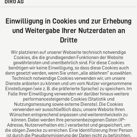
DIRO AG
Große Bleichen 32
20354 Hamburg
Einwilligung in Cookies und zur Erhebung
Deutschland
und Weitergabe Ihrer Nutzerdaten an
Tel: +49 (0) 40 41352231
Dritte
Fax: +49 (0) 40 41352294
E-Mail:
diro@diro.eu
Wir platzieren auf unserer Webseite technisch notwendige
Cookies, die die grundlegenden Funktionen der Website
Über uns
gewährleisten und unentbehrlich sind. Für diese Cookies
benötigen wir keine Einwilligung, so dass diese Cookies auch
Das Kanzlei-Vertrauensnetzwerk. Aus Europa für die
dann gesetzt werden, wenn Sie unten „alle ablehnen“ auswählen.
Technisch notwendige Cookies verwenden wir, um unsere
Welt. Für den erfolgreichen Mittelstand.
Dienste anbieten zu können und um vom Nutzer vorgenommene
Einstellungen (wie z. B. die präferierte Sprache) zu speichern. Im
Folgen Sie uns auf
Falle Ihrer Einwilligung verwenden wir darüber hinaus weitere
performancesteigernde Cookies (Statistik und
Nutzungsmessung sowie externe Dienste). Die Cookies
verwenden wir ausschließlich dazu, unsere Website Ihren
Wünschen entsprechend anpassen und weiterentwickeln zu
können. Dabei werden Ihre personenbezogenen Daten (IP-
Adresse, Nutzerverhalten etc.) verarbeitet und gespeichert, um
die obigen Zwecke zu erreichen. Eine Identifizierung Ihrer Person
Das europäische Kanzlei-Netzwerk
ist durch die Pseudonymisierung der Daten nicht zu befürchten.