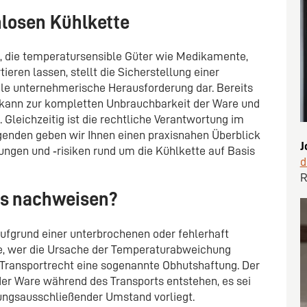
nlosen Kühlkette
, die temperatursensible Güter wie Medikamente,
eren lassen, stellt die Sicherstellung einer
le unternehmerische Herausforderung dar. Bereits
kann zur kompletten Unbrauchbarkeit der Ware und
 Gleichzeitig ist die rechtliche Verantwortung im
genden geben wir Ihnen einen praxisnahen Überblick
J
ungen und ‑risiken rund um die Kühlkette auf Basis
d
R
as nachweisen?
fgrund einer unterbrochenen oder fehlerhaft
age, wer die Ursache der Temperaturabweichung
 Transportrecht eine sogenannte Obhutshaftung. Der
 der Ware während des Transports entstehen, es sei
tungsausschließender Umstand vorliegt.