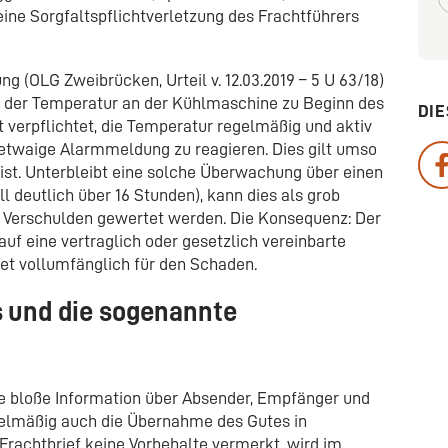
eine Sorgfaltspflichtverletzung des Frachtführers
g (OLG Zweibrücken, Urteil v. 12.03.2019 – 5 U 63/18)
ung der Temperatur an der Kühlmaschine zu Beginn des
DIE
st verpflichtet, die Temperatur regelmäßig und aktiv
ne etwaige Alarmmeldung zu reagieren. Dies gilt umso
 ist. Unterbleibt eine solche Überwachung über einen
 deutlich über 16 Stunden), kann dies als grob
s” Verschulden gewertet werden. Die Konsequenz: Der
uf eine vertraglich oder gesetzlich vereinbarte
t vollumfänglich für den Schaden.
s und die sogenannte
die bloße Information über Absender, Empfänger und
gelmäßig auch die Übernahme des Gutes in
achtbrief keine Vorbehalte vermerkt, wird im