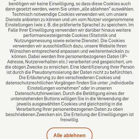
benötigen wir keine Einwilligung, so dass diese Cookies auch
Das Kanzlei-Vertrauensnetzwerk. Aus Europa für die
dann gesetzt werden, wenn Sie unten „alle ablehnen“ auswählen.
Technisch notwendige Cookies verwenden wir, um unsere
Welt. Für den erfolgreichen Mittelstand.
Dienste anbieten zu können und um vom Nutzer vorgenommene
Einstellungen (wie z. B. die präferierte Sprache) zu speichern. Im
Folgen Sie uns auf
Falle Ihrer Einwilligung verwenden wir darüber hinaus weitere
performancesteigernde Cookies (Statistik und
Nutzungsmessung sowie externe Dienste). Die Cookies
verwenden wir ausschließlich dazu, unsere Website Ihren
Wünschen entsprechend anpassen und weiterentwickeln zu
können. Dabei werden Ihre personenbezogenen Daten (IP-
Adresse, Nutzerverhalten etc.) verarbeitet und gespeichert, um
die obigen Zwecke zu erreichen. Eine Identifizierung Ihrer Person
Das europäische Kanzlei-Netzwerk
ist durch die Pseudonymisierung der Daten nicht zu befürchten.
Die Erläuterung zu den verschiedenen Cookies und
datenschutzrechtlichen Vorgängen finden Sie unter „individuelle
Einstellungen vornehmen“ oder in unseren
Datenschutzhinweisen. Durch die Betätigung eines der
untenstehenden Buttons willigen Sie in die Verwendung der
jeweils ausgewählten Cookies und gleichzeitig in die
Verarbeitung Ihrer personenbezogenen Daten zu oben
beschriebenen Zwecken ein. Die Erteilung der Einwilligungen ist
freiwillig.
Impressum
Alle ablehnen