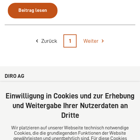
Beitrag lesen
Zurück
1
Weiter
DIRO AG
Große Bleichen 32
20354 Hamburg
Einwilligung in Cookies und zur Erhebung
Deutschland
und Weitergabe Ihrer Nutzerdaten an
Tel: +49 (0) 40 41352231
Dritte
Fax: +49 (0) 40 41352294
E-Mail:
diro@diro.eu
Wir platzieren auf unserer Webseite technisch notwendige
Cookies, die die grundlegenden Funktionen der Website
Über uns
gewährleisten und unentbehrlich sind. Für diese Cookies