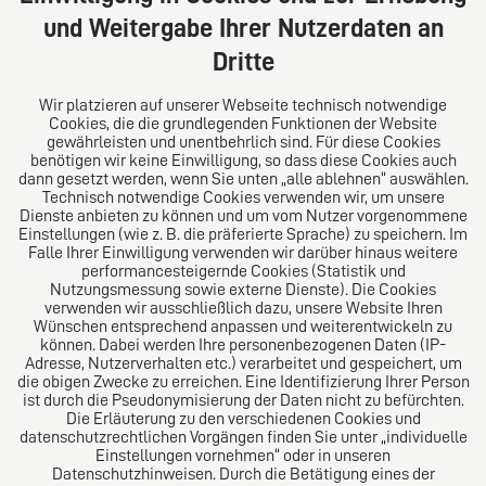
Deutschland
und Weitergabe Ihrer Nutzerdaten an
Tel: +49 (0) 40 41352231
Dritte
Fax: +49 (0) 40 41352294
E-Mail:
diro@diro.eu
Wir platzieren auf unserer Webseite technisch notwendige
Cookies, die die grundlegenden Funktionen der Website
Über uns
gewährleisten und unentbehrlich sind. Für diese Cookies
benötigen wir keine Einwilligung, so dass diese Cookies auch
Das Kanzlei-Vertrauensnetzwerk. Aus Europa für die
dann gesetzt werden, wenn Sie unten „alle ablehnen“ auswählen.
Technisch notwendige Cookies verwenden wir, um unsere
Welt. Für den erfolgreichen Mittelstand.
Dienste anbieten zu können und um vom Nutzer vorgenommene
Einstellungen (wie z. B. die präferierte Sprache) zu speichern. Im
Folgen Sie uns auf
Falle Ihrer Einwilligung verwenden wir darüber hinaus weitere
performancesteigernde Cookies (Statistik und
Nutzungsmessung sowie externe Dienste). Die Cookies
verwenden wir ausschließlich dazu, unsere Website Ihren
Wünschen entsprechend anpassen und weiterentwickeln zu
können. Dabei werden Ihre personenbezogenen Daten (IP-
Adresse, Nutzerverhalten etc.) verarbeitet und gespeichert, um
die obigen Zwecke zu erreichen. Eine Identifizierung Ihrer Person
Das europäische Kanzlei-Netzwerk
ist durch die Pseudonymisierung der Daten nicht zu befürchten.
Die Erläuterung zu den verschiedenen Cookies und
datenschutzrechtlichen Vorgängen finden Sie unter „individuelle
Einstellungen vornehmen“ oder in unseren
Datenschutzhinweisen. Durch die Betätigung eines der