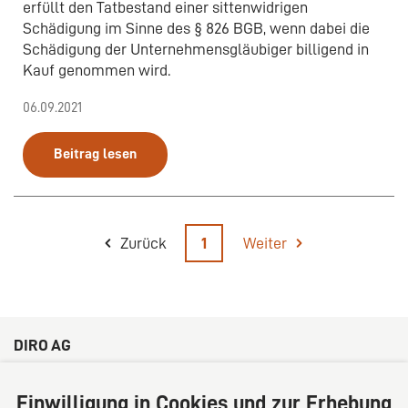
erfüllt den Tatbestand einer sittenwidrigen
Schädigung im Sinne des § 826 BGB, wenn dabei die
Schädigung der Unternehmensgläubiger billigend in
Kauf genommen wird.
06.09.2021
Beitrag lesen
Zurück
1
Weiter
DIRO AG
Große Bleichen 32
20354 Hamburg
Einwilligung in Cookies und zur Erhebung