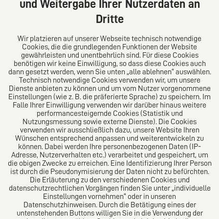
und Weitergabe Ihrer Nutzerdaten an
Tel: +49 (0) 40 41352231
Dritte
Fax: +49 (0) 40 41352294
E-Mail:
diro@diro.eu
Wir platzieren auf unserer Webseite technisch notwendige
Cookies, die die grundlegenden Funktionen der Website
Über uns
gewährleisten und unentbehrlich sind. Für diese Cookies
benötigen wir keine Einwilligung, so dass diese Cookies auch
Das Kanzlei-Vertrauensnetzwerk. Aus Europa für die
dann gesetzt werden, wenn Sie unten „alle ablehnen“ auswählen.
Technisch notwendige Cookies verwenden wir, um unsere
Welt. Für den erfolgreichen Mittelstand.
Dienste anbieten zu können und um vom Nutzer vorgenommene
Einstellungen (wie z. B. die präferierte Sprache) zu speichern. Im
Folgen Sie uns auf
Falle Ihrer Einwilligung verwenden wir darüber hinaus weitere
performancesteigernde Cookies (Statistik und
Nutzungsmessung sowie externe Dienste). Die Cookies
verwenden wir ausschließlich dazu, unsere Website Ihren
Wünschen entsprechend anpassen und weiterentwickeln zu
können. Dabei werden Ihre personenbezogenen Daten (IP-
Adresse, Nutzerverhalten etc.) verarbeitet und gespeichert, um
die obigen Zwecke zu erreichen. Eine Identifizierung Ihrer Person
Das europäische Kanzlei-Netzwerk
ist durch die Pseudonymisierung der Daten nicht zu befürchten.
Die Erläuterung zu den verschiedenen Cookies und
datenschutzrechtlichen Vorgängen finden Sie unter „individuelle
Einstellungen vornehmen“ oder in unseren
Datenschutzhinweisen. Durch die Betätigung eines der
untenstehenden Buttons willigen Sie in die Verwendung der