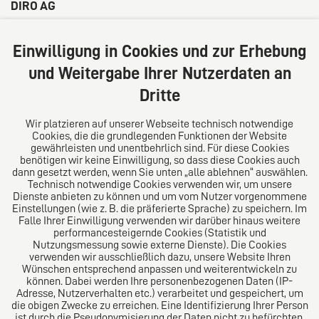
DIRO AG
Große Bleichen 32
20354 Hamburg
Einwilligung in Cookies und zur Erhebung
Deutschland
und Weitergabe Ihrer Nutzerdaten an
Tel: +49 (0) 40 41352231
Dritte
Fax: +49 (0) 40 41352294
E-Mail:
diro@diro.eu
Wir platzieren auf unserer Webseite technisch notwendige
Cookies, die die grundlegenden Funktionen der Website
Über uns
gewährleisten und unentbehrlich sind. Für diese Cookies
benötigen wir keine Einwilligung, so dass diese Cookies auch
Das Kanzlei-Vertrauensnetzwerk. Aus Europa für die
dann gesetzt werden, wenn Sie unten „alle ablehnen“ auswählen.
Technisch notwendige Cookies verwenden wir, um unsere
Welt. Für den erfolgreichen Mittelstand.
Dienste anbieten zu können und um vom Nutzer vorgenommene
Einstellungen (wie z. B. die präferierte Sprache) zu speichern. Im
Folgen Sie uns auf
Falle Ihrer Einwilligung verwenden wir darüber hinaus weitere
performancesteigernde Cookies (Statistik und
Nutzungsmessung sowie externe Dienste). Die Cookies
verwenden wir ausschließlich dazu, unsere Website Ihren
Wünschen entsprechend anpassen und weiterentwickeln zu
können. Dabei werden Ihre personenbezogenen Daten (IP-
Adresse, Nutzerverhalten etc.) verarbeitet und gespeichert, um
die obigen Zwecke zu erreichen. Eine Identifizierung Ihrer Person
Das europäische Kanzlei-Netzwerk
ist durch die Pseudonymisierung der Daten nicht zu befürchten.