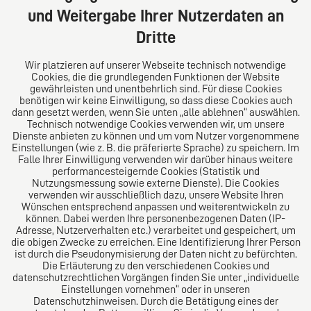
Deutschland
und Weitergabe Ihrer Nutzerdaten an
Tel: +49 (0) 40 41352231
Dritte
Fax: +49 (0) 40 41352294
E-Mail:
diro@diro.eu
Wir platzieren auf unserer Webseite technisch notwendige
Cookies, die die grundlegenden Funktionen der Website
Über uns
gewährleisten und unentbehrlich sind. Für diese Cookies
benötigen wir keine Einwilligung, so dass diese Cookies auch
Das Kanzlei-Vertrauensnetzwerk. Aus Europa für die
dann gesetzt werden, wenn Sie unten „alle ablehnen“ auswählen.
Technisch notwendige Cookies verwenden wir, um unsere
Welt. Für den erfolgreichen Mittelstand.
Dienste anbieten zu können und um vom Nutzer vorgenommene
Einstellungen (wie z. B. die präferierte Sprache) zu speichern. Im
Folgen Sie uns auf
Falle Ihrer Einwilligung verwenden wir darüber hinaus weitere
performancesteigernde Cookies (Statistik und
Nutzungsmessung sowie externe Dienste). Die Cookies
verwenden wir ausschließlich dazu, unsere Website Ihren
Wünschen entsprechend anpassen und weiterentwickeln zu
können. Dabei werden Ihre personenbezogenen Daten (IP-
Adresse, Nutzerverhalten etc.) verarbeitet und gespeichert, um
die obigen Zwecke zu erreichen. Eine Identifizierung Ihrer Person
Das europäische Kanzlei-Netzwerk
ist durch die Pseudonymisierung der Daten nicht zu befürchten.
Die Erläuterung zu den verschiedenen Cookies und
datenschutzrechtlichen Vorgängen finden Sie unter „individuelle
Einstellungen vornehmen“ oder in unseren
Datenschutzhinweisen. Durch die Betätigung eines der