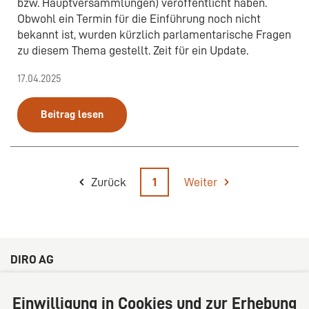
bzw. Hauptversammlungen) veröffentlicht haben.
Obwohl ein Termin für die Einführung noch nicht
bekannt ist, wurden kürzlich parlamentarische Fragen
zu diesem Thema gestellt. Zeit für ein Update.
17.04.2025
Beitrag lesen
Zurück
1
Weiter
DIRO AG
Große Bleichen 32
20354 Hamburg
Einwilligung in Cookies und zur Erhebung