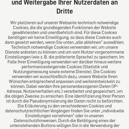
und Weitergabe Ihrer Nutzerdaten an
Tel: +49 (0) 40 41352231
Dritte
Fax: +49 (0) 40 41352294
E-Mail:
diro@diro.eu
Wir platzieren auf unserer Webseite technisch notwendige
Cookies, die die grundlegenden Funktionen der Website
Über uns
gewährleisten und unentbehrlich sind. Für diese Cookies
benötigen wir keine Einwilligung, so dass diese Cookies auch
Das Kanzlei-Vertrauensnetzwerk. Aus Europa für die
dann gesetzt werden, wenn Sie unten „alle ablehnen“ auswählen.
Technisch notwendige Cookies verwenden wir, um unsere
Welt. Für den erfolgreichen Mittelstand.
Dienste anbieten zu können und um vom Nutzer vorgenommene
Einstellungen (wie z. B. die präferierte Sprache) zu speichern. Im
Folgen Sie uns auf
Falle Ihrer Einwilligung verwenden wir darüber hinaus weitere
performancesteigernde Cookies (Statistik und
Nutzungsmessung sowie externe Dienste). Die Cookies
verwenden wir ausschließlich dazu, unsere Website Ihren
Wünschen entsprechend anpassen und weiterentwickeln zu
können. Dabei werden Ihre personenbezogenen Daten (IP-
Adresse, Nutzerverhalten etc.) verarbeitet und gespeichert, um
die obigen Zwecke zu erreichen. Eine Identifizierung Ihrer Person
Das europäische Kanzlei-Netzwerk
ist durch die Pseudonymisierung der Daten nicht zu befürchten.
Die Erläuterung zu den verschiedenen Cookies und
datenschutzrechtlichen Vorgängen finden Sie unter „individuelle
Einstellungen vornehmen“ oder in unseren
Datenschutzhinweisen. Durch die Betätigung eines der
untenstehenden Buttons willigen Sie in die Verwendung der