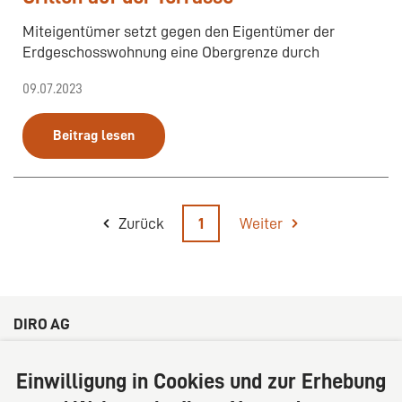
Miteigentümer setzt gegen den Eigentümer der
Erdgeschosswohnung eine Obergrenze durch
09.07.2023
Beitrag lesen
Zurück
1
Weiter
DIRO AG
Große Bleichen 32
20354 Hamburg
Einwilligung in Cookies und zur Erhebung
Deutschland