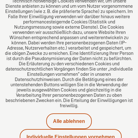
Technisch notwendige Cookies verwenden wir, um unsere
Welt. Für den erfolgreichen Mittelstand.
Dienste anbieten zu können und um vom Nutzer vorgenommene
Einstellungen (wie z. B. die präferierte Sprache) zu speichern. Im
Folgen Sie uns auf
Falle Ihrer Einwilligung verwenden wir darüber hinaus weitere
performancesteigernde Cookies (Statistik und
Nutzungsmessung sowie externe Dienste). Die Cookies
verwenden wir ausschließlich dazu, unsere Website Ihren
Wünschen entsprechend anpassen und weiterentwickeln zu
können. Dabei werden Ihre personenbezogenen Daten (IP-
Adresse, Nutzerverhalten etc.) verarbeitet und gespeichert, um
die obigen Zwecke zu erreichen. Eine Identifizierung Ihrer Person
Das europäische Kanzlei-Netzwerk
ist durch die Pseudonymisierung der Daten nicht zu befürchten.
Die Erläuterung zu den verschiedenen Cookies und
datenschutzrechtlichen Vorgängen finden Sie unter „individuelle
Einstellungen vornehmen“ oder in unseren
Datenschutzhinweisen. Durch die Betätigung eines der
untenstehenden Buttons willigen Sie in die Verwendung der
jeweils ausgewählten Cookies und gleichzeitig in die
Verarbeitung Ihrer personenbezogenen Daten zu oben
beschriebenen Zwecken ein. Die Erteilung der Einwilligungen ist
freiwillig.
Impressum
Alle ablehnen
Datenschutz
Individuelle Einstellungen vornehmen