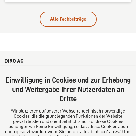
Alle Fachbeiträge
DIRO AG
Große Bleichen 32
20354 Hamburg
Einwilligung in Cookies und zur Erhebung
Deutschland
und Weitergabe Ihrer Nutzerdaten an
Tel: +49 (0) 40 41352231
Dritte
Fax: +49 (0) 40 41352294
E-Mail:
diro@diro.eu
Wir platzieren auf unserer Webseite technisch notwendige
Cookies, die die grundlegenden Funktionen der Website
Über uns
gewährleisten und unentbehrlich sind. Für diese Cookies
benötigen wir keine Einwilligung, so dass diese Cookies auch
Das Kanzlei-Vertrauensnetzwerk. Aus Europa für die
dann gesetzt werden, wenn Sie unten „alle ablehnen“ auswählen.