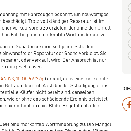
mmenhang mit Fahrzeugen bekannt. Ein neuwertiges
 beschädigt. Trotz vollständiger Reparatur ist im
jener Verkaufspreis zu erzielen, der ohne den Unfall
chen Fall liegt eine merkantile Wertminderung vor.
chnete Schadenposition soll jenen Schaden
 einwandfreier Reparatur der Sache verbleibt. Sie
repariert oder verkauft wird. Der Anspruch ist nur
den ausgeschlossen.
4.2023, 10 Ob 59/22g
) erneut, dass eine merkantile
in Betracht kommt. Auch bei der Schädigung eines
DIE
entielle Käufer nicht bereit sind, denselben
en, wie er ohne das schädigende Ereignis geleistet
h hier erheblich sein. Bloße Bagatellschäden
r OGH eine merkantile Wertminderung zu. Die Mängel
e Statik. Zudem waren weitere Risse in den Wänden