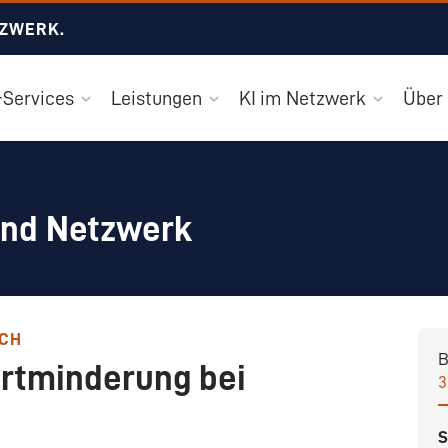
TZWERK.
Services
Leistungen
KI im Netzwerk
Über
und Netzwerk
ICH
B
rtminderung bei
3
S