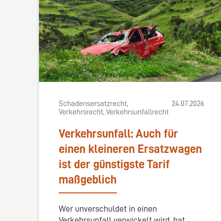
Schadensersatzrecht,
24.07.2026
Verkehrsrecht, Verkehrsunfallrecht
Verkehrsunfall: Auch für
einen kleineren Ersatzwagen
ist der günstigste Tarif
maßgeblich
Wer unverschuldet in einen
Verkehrsunfall verwickelt wird, hat