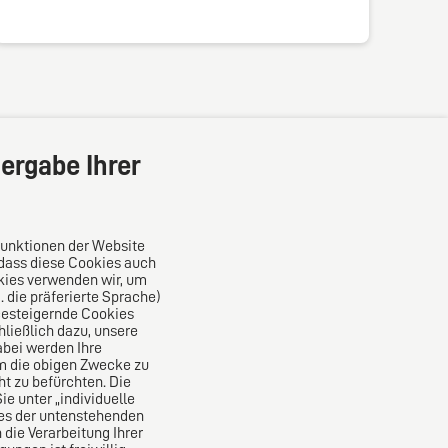
ergabe Ihrer
Funktionen der Website
 dass diese Cookies auch
kies verwenden wir, um
die präferierte Sprache)
Das europäische Kanzlei-Netzwerk
ncesteigernde Cookies
ließlich dazu, unsere
bei werden Ihre
um die obigen Zwecke zu
ht zu befürchten. Die
e unter „individuelle
nes der untenstehenden
 die Verarbeitung Ihrer