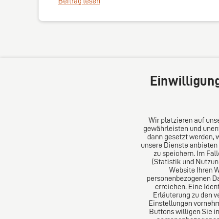
Beitrag lesen
Einwilligun
Wir platzieren auf un
gewährleisten und unent
dann gesetzt werden, 
unsere Dienste anbieten
DIRO AG
Über un
zu speichern. Im Fal
(Statistik und Nutzu
Website Ihren 
Große Bleichen 32
Das Kanz
personenbezogenen Date
20354 Hamburg
Aus Euro
erreichen. Eine Iden
Deutschland
erfolgre
Erläuterung zu den v
Einstellungen vornehm
Tel: +49 (0) 40 41352231
Buttons willigen Sie i
Fax: +49 (0) 40 41352294