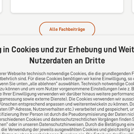
Alle Fachbeiträge
g in Cookies und zur Erhebung und Weit
Nutzerdaten an Dritte
serer Webseite technisch notwendige Cookies, die die grundlegenden 
behrlich sind. Für diese Cookies benötigen wir keine Einwilligung, so
wenn Sie unten „alle ablehnen“ auswählen. Technisch notwendige Coo
 zu können und um vom Nutzer vorgenommene Einstellungen (wie z. B. 
s
Folgen Sie uns auf
le Ihrer Einwilligung verwenden wir darüber hinaus weitere performa
ngsmessung sowie externe Dienste). Die Cookies verwenden wir aussch
Wünschen entsprechend anpassen und weiterentwickeln zu können. Da
lei-Vertrauensnetzwerk.
n (IP-Adresse, Nutzerverhalten etc.) verarbeitet und gespeichert, 
pa für die Welt. Für den
tifizierung Ihrer Person ist durch die Pseudonymisierung der Daten nic
ichen Mittelstand.
erschiedenen Cookies und datenschutzrechtlichen Vorgängen finden Si
en“ oder in unseren Datenschutzhinweisen. Durch die Betätigung ei
n die Verwendung der jeweils ausgewählten Cookies und gleichzeitig in