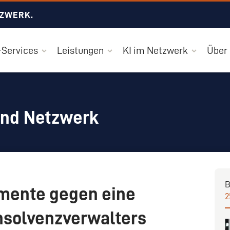
TZWERK.
Services
Leistungen
KI im Netzwerk
Über
und Netzwerk
B
mente gegen eine
2
nsolvenzverwalters