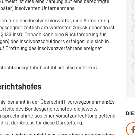
umeist ist dies eine Zahlung auf eine berechtigte
später) insolventen Unternehmens.
gen für einen Insolvenzverwalter, eine Anfechtung
ngsgegner zeitlich am weitesten zurück gehende ist
n § 133 InsO. Danach kann eine Rückforderung für
n) des Insolvenzschuldners erfolgen, die sich in
auf Eröffnung des Insolvenzverfahrens ereignet
nfechtungsgefahr besteht, ist also nicht kurz.
erichtshofes
is, benannt in der Überschrift, vorwegzunehmen: Es
Urteile des Bundesgerichtshofes, die jeweils
DIE
nanspruchnahme aus einer Vorsatzanfechtung geltend
ist der Anlass für diese Darstellung.
t es wiederum wichtig zu verstehen, unter welchen