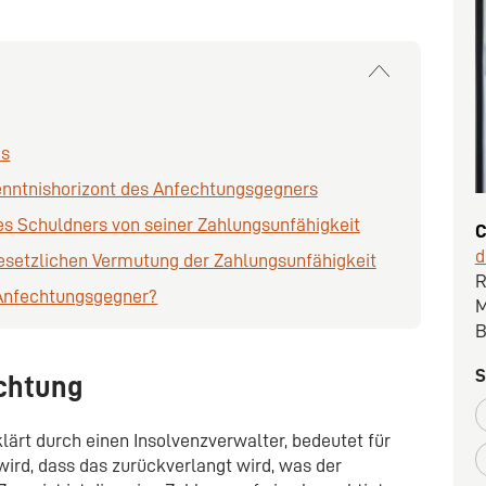
es
enntnishorizont des Anfechtungsgegners
es Schuldners von seiner Zahlungsunfähigkeit
C
d
esetzlichen Vermutung der Zahlungsunfähigkeit
R
r Anfechtungsgegner?
M
B
S
chtung
lärt durch einen Insolvenzverwalter, bedeutet für
ird, dass das zurückverlangt wird, was der