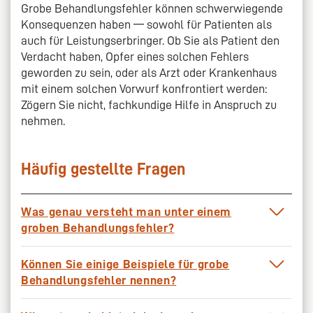
Grobe Behandlungsfehler können schwerwiegende
Konsequenzen haben — sowohl für Patienten als
auch für Leistungserbringer. Ob Sie als Patient den
Verdacht haben, Opfer eines solchen Fehlers
geworden zu sein, oder als Arzt oder Krankenhaus
mit einem solchen Vorwurf konfrontiert werden:
Zögern Sie nicht, fachkundige Hilfe in Anspruch zu
nehmen.
Häufig gestellte Fragen
Was genau versteht man unter einem
groben Behandlungsfehler?
Ein grober Behandlungsfehler ist ein
Können Sie einige Beispiele für grobe
schwerwiegender Verstoß gegen elementare
Behandlungsfehler nennen?
Behandlungsregeln oder gesicherte medizinische
Erkenntnisse. Er ist aus objektiver ärztlicher Sicht
Typische Beispiele sind: Patientenverwechslung bei