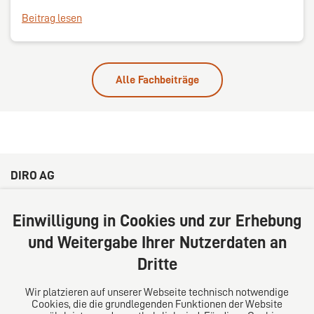
Beitrag lesen
Alle Fachbeiträge
DIRO AG
Große Bleichen 32
20354 Hamburg
Einwilligung in Cookies und zur Erhebung
Deutschland
und Weitergabe Ihrer Nutzerdaten an
Tel: +49 (0) 40 41352231
Dritte
Fax: +49 (0) 40 41352294
E-Mail:
diro@diro.eu
Wir platzieren auf unserer Webseite technisch notwendige
Cookies, die die grundlegenden Funktionen der Website
Über uns