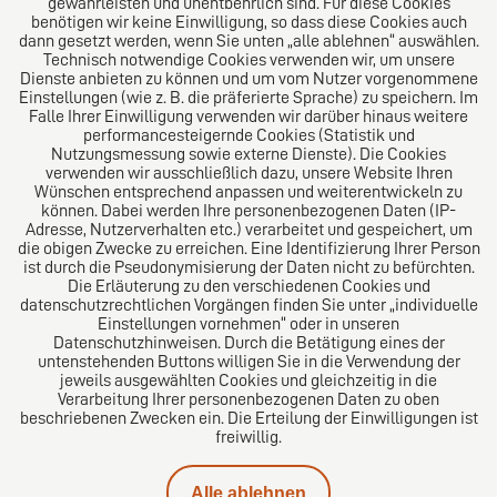
gewährleisten und unentbehrlich sind. Für diese Cookies
benötigen wir keine Einwilligung, so dass diese Cookies auch
Das Kanzlei-Vertrauensnetzwerk. Aus Europa für die
dann gesetzt werden, wenn Sie unten „alle ablehnen“ auswählen.
Technisch notwendige Cookies verwenden wir, um unsere
Welt. Für den erfolgreichen Mittelstand.
Dienste anbieten zu können und um vom Nutzer vorgenommene
Einstellungen (wie z. B. die präferierte Sprache) zu speichern. Im
Folgen Sie uns auf
Falle Ihrer Einwilligung verwenden wir darüber hinaus weitere
performancesteigernde Cookies (Statistik und
Nutzungsmessung sowie externe Dienste). Die Cookies
verwenden wir ausschließlich dazu, unsere Website Ihren
Wünschen entsprechend anpassen und weiterentwickeln zu
können. Dabei werden Ihre personenbezogenen Daten (IP-
Adresse, Nutzerverhalten etc.) verarbeitet und gespeichert, um
die obigen Zwecke zu erreichen. Eine Identifizierung Ihrer Person
Das europäische Kanzlei-Netzwerk
ist durch die Pseudonymisierung der Daten nicht zu befürchten.
Die Erläuterung zu den verschiedenen Cookies und
datenschutzrechtlichen Vorgängen finden Sie unter „individuelle
Einstellungen vornehmen“ oder in unseren
Datenschutzhinweisen. Durch die Betätigung eines der
untenstehenden Buttons willigen Sie in die Verwendung der
jeweils ausgewählten Cookies und gleichzeitig in die
Verarbeitung Ihrer personenbezogenen Daten zu oben
beschriebenen Zwecken ein. Die Erteilung der Einwilligungen ist
freiwillig.
Impressum
Alle ablehnen