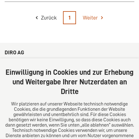
Zurück
1
Weiter
DIRO AG
Große Bleichen 32
20354 Hamburg
Einwilligung in Cookies und zur Erhebung
Deutschland
und Weitergabe Ihrer Nutzerdaten an
Tel: +49 (0) 40 41352231
Dritte
Fax: +49 (0) 40 41352294
E-Mail:
diro@diro.eu
Wir platzieren auf unserer Webseite technisch notwendige
Cookies, die die grundlegenden Funktionen der Website
Über uns
gewährleisten und unentbehrlich sind. Für diese Cookies
benötigen wir keine Einwilligung, so dass diese Cookies auch
Das Kanzlei-Vertrauensnetzwerk. Aus Europa für die
dann gesetzt werden, wenn Sie unten „alle ablehnen“ auswählen.
Technisch notwendige Cookies verwenden wir, um unsere
Welt. Für den erfolgreichen Mittelstand.
Dienste anbieten zu können und um vom Nutzer vorgenommene