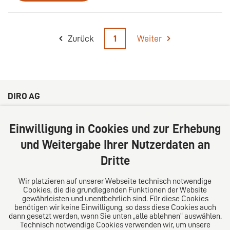
Zurück
1
Weiter
DIRO AG
Große Bleichen 32
20354 Hamburg
Einwilligung in Cookies und zur Erhebung
Deutschland
und Weitergabe Ihrer Nutzerdaten an
Tel: +49 (0) 40 41352231
Dritte
Fax: +49 (0) 40 41352294
E-Mail:
diro@diro.eu
Wir platzieren auf unserer Webseite technisch notwendige
Cookies, die die grundlegenden Funktionen der Website
Über uns
gewährleisten und unentbehrlich sind. Für diese Cookies
benötigen wir keine Einwilligung, so dass diese Cookies auch
Das Kanzlei-Vertrauensnetzwerk. Aus Europa für die
dann gesetzt werden, wenn Sie unten „alle ablehnen“ auswählen.
Technisch notwendige Cookies verwenden wir, um unsere
Welt. Für den erfolgreichen Mittelstand.