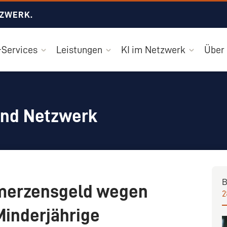
TZWERK.
Services
Leistungen
KI im Netzwerk
Über
und Netzwerk
B
merzensgeld wegen
2
inderjährige