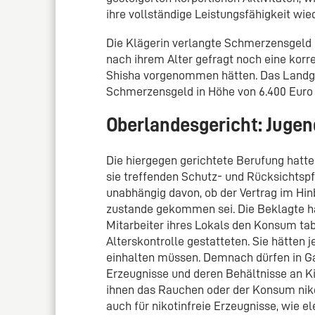
ihre vollständige Leistungsfähigkeit wie
Die Klägerin verlangte Schmerzensgeld i
nach ihrem Alter gefragt noch eine korr
Shisha vorgenommen hätten. Das Landgeri
Schmerzensgeld in Höhe von 6.400 Euro 
Oberlandesgericht: Jugen
Die hiergegen gerichtete Berufung hatte
sie treffenden Schutz- und Rücksichtspf
unabhängig davon, ob der Vertrag im Hin
zustande gekommen sei. Die Beklagte ha
Mitarbeiter ihres Lokals den Konsum ta
Alterskontrolle gestatteten. Sie hätte
einhalten müssen. Demnach dürfen in Ga
Erzeugnisse und deren Behältnisse an K
ihnen das Rauchen oder der Konsum niko
auch für nikotinfreie Erzeugnisse, wie e