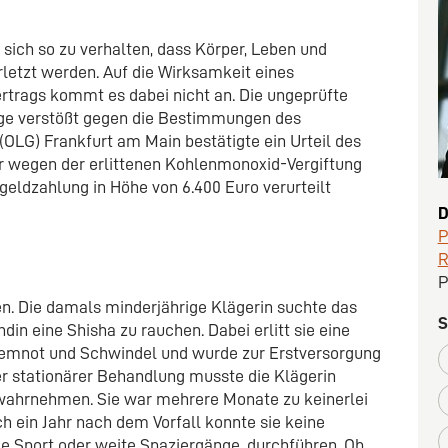
, sich so zu verhalten, dass Körper, Leben und
rletzt werden. Auf die Wirksamkeit eines
rtrags kommt es dabei nicht an. Die ungeprüfte
ige verstößt gegen die Bestimmungen des
OLG) Frankfurt am Main bestätigte ein Urteil des
er wegen der erlittenen Kohlenmonoxid-Vergiftung
eldzahlung in Höhe von 6.400 Euro verurteilt
D
P
R
P
en. Die damals minderjährige Klägerin suchte das
S
in eine Shisha zu rauchen. Dabei erlitt sie eine
Atemnot und Schwindel und wurde zur Erstversorgung
er stationärer Behandlung musste die Klägerin
 wahrnehmen. Sie war mehrere Monate zu keinerlei
ch ein Jahr nach dem Vorfall konnte sie keine
wie Sport oder weite Spaziergänge, durchführen. Ob