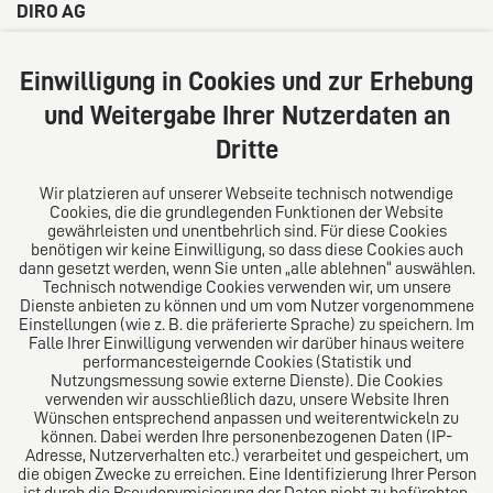
DIRO AG
Große Bleichen 32
20354 Hamburg
Einwilligung in Cookies und zur Erhebung
Deutschland
und Weitergabe Ihrer Nutzerdaten an
Tel: +49 (0) 40 41352231
Dritte
Fax: +49 (0) 40 41352294
E-Mail:
diro@diro.eu
Wir platzieren auf unserer Webseite technisch notwendige
Cookies, die die grundlegenden Funktionen der Website
Über uns
gewährleisten und unentbehrlich sind. Für diese Cookies
benötigen wir keine Einwilligung, so dass diese Cookies auch
Das Kanzlei-Vertrauensnetzwerk. Aus Europa für die
dann gesetzt werden, wenn Sie unten „alle ablehnen“ auswählen.
Technisch notwendige Cookies verwenden wir, um unsere
Welt. Für den erfolgreichen Mittelstand.
Dienste anbieten zu können und um vom Nutzer vorgenommene
Einstellungen (wie z. B. die präferierte Sprache) zu speichern. Im
Folgen Sie uns auf
Falle Ihrer Einwilligung verwenden wir darüber hinaus weitere
performancesteigernde Cookies (Statistik und
Nutzungsmessung sowie externe Dienste). Die Cookies
verwenden wir ausschließlich dazu, unsere Website Ihren
Wünschen entsprechend anpassen und weiterentwickeln zu
können. Dabei werden Ihre personenbezogenen Daten (IP-
Adresse, Nutzerverhalten etc.) verarbeitet und gespeichert, um
die obigen Zwecke zu erreichen. Eine Identifizierung Ihrer Person
Das europäische Kanzlei-Netzwerk