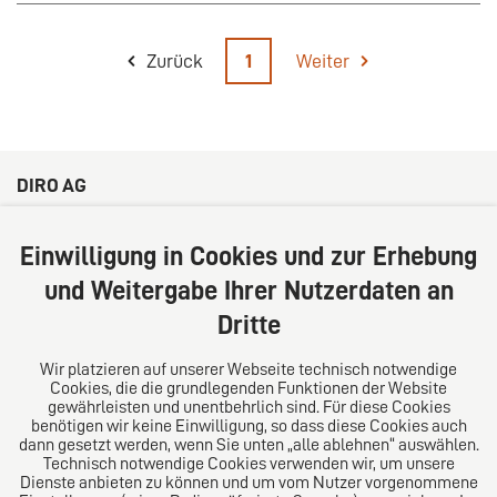
Zurück
1
Weiter
DIRO AG
Große Bleichen 32
20354 Hamburg
Einwilligung in Cookies und zur Erhebung
Deutschland
und Weitergabe Ihrer Nutzerdaten an
Tel: +49 (0) 40 41352231
Dritte
Fax: +49 (0) 40 41352294
E-Mail:
diro@diro.eu
Wir platzieren auf unserer Webseite technisch notwendige
Cookies, die die grundlegenden Funktionen der Website
Über uns
gewährleisten und unentbehrlich sind. Für diese Cookies
benötigen wir keine Einwilligung, so dass diese Cookies auch
Das Kanzlei-Vertrauensnetzwerk. Aus Europa für die
dann gesetzt werden, wenn Sie unten „alle ablehnen“ auswählen.
Technisch notwendige Cookies verwenden wir, um unsere
Welt. Für den erfolgreichen Mittelstand.
Dienste anbieten zu können und um vom Nutzer vorgenommene