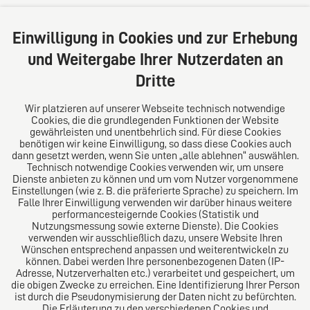
Große Bleichen 32
20354 Hamburg
Einwilligung in Cookies und zur Erhebung
Deutschland
und Weitergabe Ihrer Nutzerdaten an
Tel: +49 (0) 40 41352231
Dritte
Fax: +49 (0) 40 41352294
E-Mail:
diro@diro.eu
Wir platzieren auf unserer Webseite technisch notwendige
Cookies, die die grundlegenden Funktionen der Website
Über uns
gewährleisten und unentbehrlich sind. Für diese Cookies
benötigen wir keine Einwilligung, so dass diese Cookies auch
Das Kanzlei-Vertrauensnetzwerk. Aus Europa für die
dann gesetzt werden, wenn Sie unten „alle ablehnen“ auswählen.
Technisch notwendige Cookies verwenden wir, um unsere
Welt. Für den erfolgreichen Mittelstand.
Dienste anbieten zu können und um vom Nutzer vorgenommene
Einstellungen (wie z. B. die präferierte Sprache) zu speichern. Im
Folgen Sie uns auf
Falle Ihrer Einwilligung verwenden wir darüber hinaus weitere
performancesteigernde Cookies (Statistik und
Nutzungsmessung sowie externe Dienste). Die Cookies
verwenden wir ausschließlich dazu, unsere Website Ihren
Wünschen entsprechend anpassen und weiterentwickeln zu
können. Dabei werden Ihre personenbezogenen Daten (IP-
Adresse, Nutzerverhalten etc.) verarbeitet und gespeichert, um
die obigen Zwecke zu erreichen. Eine Identifizierung Ihrer Person
Das europäische Kanzlei-Netzwerk
ist durch die Pseudonymisierung der Daten nicht zu befürchten.
Die Erläuterung zu den verschiedenen Cookies und