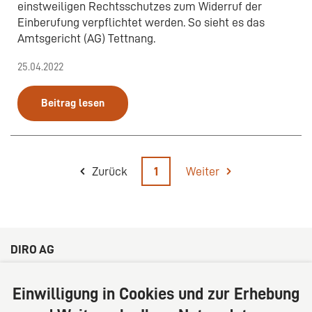
einstweiligen Rechtsschutzes zum Widerruf der
Einberufung verpflichtet werden. So sieht es das
Amtsgericht (AG) Tettnang.
25.04.2022
Beitrag lesen
Zurück
1
Weiter
DIRO AG
Große Bleichen 32
20354 Hamburg
Einwilligung in Cookies und zur Erhebung
Deutschland