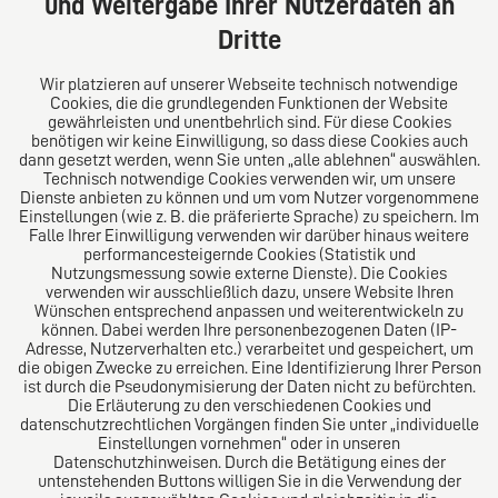
und Weitergabe Ihrer Nutzerdaten an
Tel: +49 (0) 40 41352231
Dritte
Fax: +49 (0) 40 41352294
E-Mail:
diro@diro.eu
Wir platzieren auf unserer Webseite technisch notwendige
Cookies, die die grundlegenden Funktionen der Website
Über uns
gewährleisten und unentbehrlich sind. Für diese Cookies
benötigen wir keine Einwilligung, so dass diese Cookies auch
Das Kanzlei-Vertrauensnetzwerk. Aus Europa für die
dann gesetzt werden, wenn Sie unten „alle ablehnen“ auswählen.
Technisch notwendige Cookies verwenden wir, um unsere
Welt. Für den erfolgreichen Mittelstand.
Dienste anbieten zu können und um vom Nutzer vorgenommene
Einstellungen (wie z. B. die präferierte Sprache) zu speichern. Im
Folgen Sie uns auf
Falle Ihrer Einwilligung verwenden wir darüber hinaus weitere
performancesteigernde Cookies (Statistik und
Nutzungsmessung sowie externe Dienste). Die Cookies
verwenden wir ausschließlich dazu, unsere Website Ihren
Wünschen entsprechend anpassen und weiterentwickeln zu
können. Dabei werden Ihre personenbezogenen Daten (IP-
Adresse, Nutzerverhalten etc.) verarbeitet und gespeichert, um
die obigen Zwecke zu erreichen. Eine Identifizierung Ihrer Person
Das europäische Kanzlei-Netzwerk
ist durch die Pseudonymisierung der Daten nicht zu befürchten.
Die Erläuterung zu den verschiedenen Cookies und
datenschutzrechtlichen Vorgängen finden Sie unter „individuelle
Einstellungen vornehmen“ oder in unseren
Datenschutzhinweisen. Durch die Betätigung eines der
untenstehenden Buttons willigen Sie in die Verwendung der