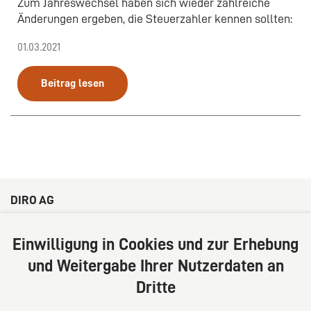
Zum Jahreswechsel haben sich wieder zahlreiche
Änderungen ergeben, die Steuerzahler kennen sollten:
01.03.2021
Beitrag lesen
DIRO AG
Große Bleichen 32
20354 Hamburg
Einwilligung in Cookies und zur Erhebung
Deutschland
und Weitergabe Ihrer Nutzerdaten an
Tel: +49 (0) 40 41352231
Dritte
Fax: +49 (0) 40 41352294
E-Mail:
diro@diro.eu