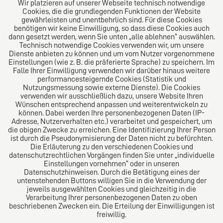
Wir platzieren auf unserer Webseite technisch notwendige
Cookies, die die grundlegenden Funktionen der Website
Über uns
gewährleisten und unentbehrlich sind. Für diese Cookies
benötigen wir keine Einwilligung, so dass diese Cookies auch
Das Kanzlei-Vertrauensnetzwerk. Aus Europa für die
dann gesetzt werden, wenn Sie unten „alle ablehnen“ auswählen.
Technisch notwendige Cookies verwenden wir, um unsere
Welt. Für den erfolgreichen Mittelstand.
Dienste anbieten zu können und um vom Nutzer vorgenommene
Einstellungen (wie z. B. die präferierte Sprache) zu speichern. Im
Folgen Sie uns auf
Falle Ihrer Einwilligung verwenden wir darüber hinaus weitere
performancesteigernde Cookies (Statistik und
Nutzungsmessung sowie externe Dienste). Die Cookies
verwenden wir ausschließlich dazu, unsere Website Ihren
Wünschen entsprechend anpassen und weiterentwickeln zu
können. Dabei werden Ihre personenbezogenen Daten (IP-
Adresse, Nutzerverhalten etc.) verarbeitet und gespeichert, um
die obigen Zwecke zu erreichen. Eine Identifizierung Ihrer Person
Das europäische Kanzlei-Netzwerk
ist durch die Pseudonymisierung der Daten nicht zu befürchten.
Die Erläuterung zu den verschiedenen Cookies und
datenschutzrechtlichen Vorgängen finden Sie unter „individuelle
Einstellungen vornehmen“ oder in unseren
Datenschutzhinweisen. Durch die Betätigung eines der
untenstehenden Buttons willigen Sie in die Verwendung der
jeweils ausgewählten Cookies und gleichzeitig in die
Verarbeitung Ihrer personenbezogenen Daten zu oben
beschriebenen Zwecken ein. Die Erteilung der Einwilligungen ist
freiwillig.