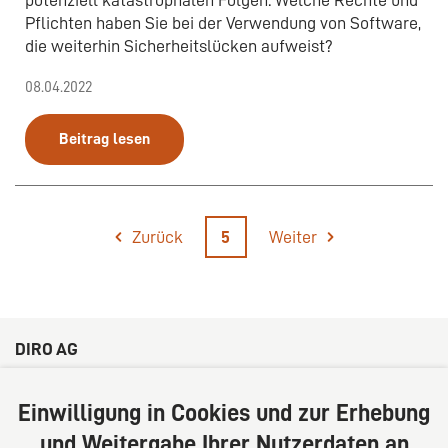
potenziell katastrophalen Folgen. Welche Rechte und
Pflichten haben Sie bei der Verwendung von Software,
die weiterhin Sicherheitslücken aufweist?
08.04.2022
Beitrag lesen
Zurück
5
Weiter
DIRO AG
Große Bleichen 32
20354 Hamburg
Einwilligung in Cookies und zur Erhebung
Deutschland
und Weitergabe Ihrer Nutzerdaten an