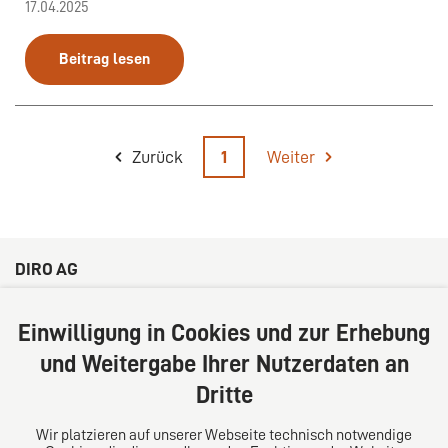
17.04.2025
Beitrag lesen
Zurück
1
Weiter
DIRO AG
Große Bleichen 32
20354 Hamburg
Einwilligung in Cookies und zur Erhebung
Deutschland
und Weitergabe Ihrer Nutzerdaten an
Tel: +49 (0) 40 41352231
Dritte
Fax: +49 (0) 40 41352294
E-Mail:
diro@diro.eu
Wir platzieren auf unserer Webseite technisch notwendige