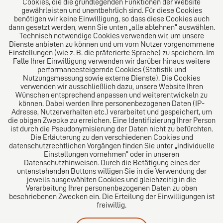
Cookies, die die grundlegenden Funktionen der Website
Über uns
gewährleisten und unentbehrlich sind. Für diese Cookies
benötigen wir keine Einwilligung, so dass diese Cookies auch
Das Kanzlei-Vertrauensnetzwerk. Aus Europa für die
dann gesetzt werden, wenn Sie unten „alle ablehnen“ auswählen.
Technisch notwendige Cookies verwenden wir, um unsere
Welt. Für den erfolgreichen Mittelstand.
Dienste anbieten zu können und um vom Nutzer vorgenommene
Einstellungen (wie z. B. die präferierte Sprache) zu speichern. Im
Folgen Sie uns auf
Falle Ihrer Einwilligung verwenden wir darüber hinaus weitere
performancesteigernde Cookies (Statistik und
Nutzungsmessung sowie externe Dienste). Die Cookies
verwenden wir ausschließlich dazu, unsere Website Ihren
Wünschen entsprechend anpassen und weiterentwickeln zu
können. Dabei werden Ihre personenbezogenen Daten (IP-
Adresse, Nutzerverhalten etc.) verarbeitet und gespeichert, um
die obigen Zwecke zu erreichen. Eine Identifizierung Ihrer Person
Das europäische Kanzlei-Netzwerk
ist durch die Pseudonymisierung der Daten nicht zu befürchten.
Die Erläuterung zu den verschiedenen Cookies und
datenschutzrechtlichen Vorgängen finden Sie unter „individuelle
Einstellungen vornehmen“ oder in unseren
Datenschutzhinweisen. Durch die Betätigung eines der
untenstehenden Buttons willigen Sie in die Verwendung der
jeweils ausgewählten Cookies und gleichzeitig in die
Verarbeitung Ihrer personenbezogenen Daten zu oben
beschriebenen Zwecken ein. Die Erteilung der Einwilligungen ist
freiwillig.