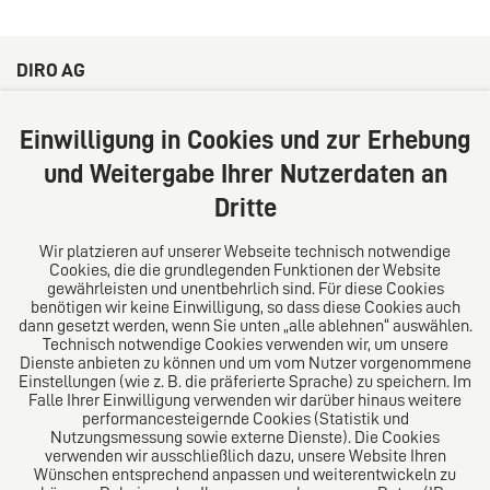
DIRO AG
Große Bleichen 32
20354 Hamburg
Einwilligung in Cookies und zur Erhebung
Deutschland
und Weitergabe Ihrer Nutzerdaten an
Tel: +49 (0) 40 41352231
Dritte
Fax: +49 (0) 40 41352294
E-Mail:
diro@diro.eu
Wir platzieren auf unserer Webseite technisch notwendige
Cookies, die die grundlegenden Funktionen der Website
Über uns
gewährleisten und unentbehrlich sind. Für diese Cookies
benötigen wir keine Einwilligung, so dass diese Cookies auch
Das Kanzlei-Vertrauensnetzwerk. Aus Europa für die
dann gesetzt werden, wenn Sie unten „alle ablehnen“ auswählen.
Technisch notwendige Cookies verwenden wir, um unsere
Welt. Für den erfolgreichen Mittelstand.
Dienste anbieten zu können und um vom Nutzer vorgenommene
Einstellungen (wie z. B. die präferierte Sprache) zu speichern. Im
Folgen Sie uns auf
Falle Ihrer Einwilligung verwenden wir darüber hinaus weitere
performancesteigernde Cookies (Statistik und
Nutzungsmessung sowie externe Dienste). Die Cookies
verwenden wir ausschließlich dazu, unsere Website Ihren
Wünschen entsprechend anpassen und weiterentwickeln zu