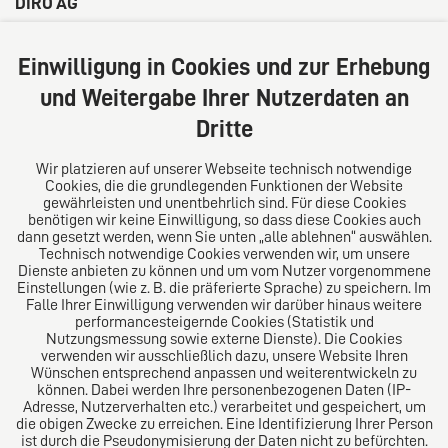
DIRO AG
Große Bleichen 32
20354 Hamburg
Einwilligung in Cookies und zur Erhebung
Deutschland
und Weitergabe Ihrer Nutzerdaten an
Tel: +49 (0) 40 41352231
Dritte
Fax: +49 (0) 40 41352294
E-Mail:
diro@diro.eu
Wir platzieren auf unserer Webseite technisch notwendige
Cookies, die die grundlegenden Funktionen der Website
Über uns
gewährleisten und unentbehrlich sind. Für diese Cookies
benötigen wir keine Einwilligung, so dass diese Cookies auch
Das Kanzlei-Vertrauensnetzwerk. Aus Europa für die
dann gesetzt werden, wenn Sie unten „alle ablehnen“ auswählen.
Technisch notwendige Cookies verwenden wir, um unsere
Welt. Für den erfolgreichen Mittelstand.
Dienste anbieten zu können und um vom Nutzer vorgenommene
Einstellungen (wie z. B. die präferierte Sprache) zu speichern. Im
Folgen Sie uns auf
Falle Ihrer Einwilligung verwenden wir darüber hinaus weitere
performancesteigernde Cookies (Statistik und
Nutzungsmessung sowie externe Dienste). Die Cookies
verwenden wir ausschließlich dazu, unsere Website Ihren
Wünschen entsprechend anpassen und weiterentwickeln zu
können. Dabei werden Ihre personenbezogenen Daten (IP-
Adresse, Nutzerverhalten etc.) verarbeitet und gespeichert, um
die obigen Zwecke zu erreichen. Eine Identifizierung Ihrer Person
Das europäische Kanzlei-Netzwerk
ist durch die Pseudonymisierung der Daten nicht zu befürchten.