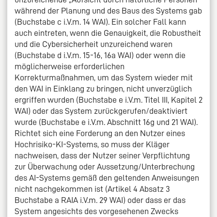
während der Planung und des Baus des Systems gab
(Buchstabe c i.V.m. 14 WAI). Ein solcher Fall kann
auch eintreten, wenn die Genauigkeit, die Robustheit
und die Cybersicherheit unzureichend waren
(Buchstabe d i.V.m. 15-16, 16a WAI) oder wenn die
möglicherweise erforderlichen
Korrekturmaßnahmen, um das System wieder mit
den WAI in Einklang zu bringen, nicht unverzüglich
ergriffen wurden (Buchstabe e i.V.m. Titel III, Kapitel 2
WAI) oder das System zurückgerufen/deaktiviert
wurde (Buchstabe e i.V.m. Abschnitt 16g und 21 WAI).
Richtet sich eine Forderung an den Nutzer eines
Hochrisiko-KI-Systems, so muss der Kläger
nachweisen, dass der Nutzer seiner Verpflichtung
zur Überwachung oder Aussetzung/Unterbrechung
des AI-Systems gemäß den geltenden Anweisungen
nicht nachgekommen ist (Artikel 4 Absatz 3
Buchstabe a RAIA i.V.m. 29 WAI) oder dass er das
System angesichts des vorgesehenen Zwecks