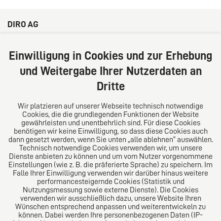
DIRO AG
Große Bleichen 32
20354 Hamburg
Einwilligung in Cookies und zur Erhebung
Deutschland
und Weitergabe Ihrer Nutzerdaten an
Tel: +49 (0) 40 41352231
Dritte
Fax: +49 (0) 40 41352294
E-Mail:
diro@diro.eu
Wir platzieren auf unserer Webseite technisch notwendige
Cookies, die die grundlegenden Funktionen der Website
Über uns
gewährleisten und unentbehrlich sind. Für diese Cookies
benötigen wir keine Einwilligung, so dass diese Cookies auch
Das Kanzlei-Vertrauensnetzwerk. Aus Europa für die
dann gesetzt werden, wenn Sie unten „alle ablehnen“ auswählen.
Technisch notwendige Cookies verwenden wir, um unsere
Welt. Für den erfolgreichen Mittelstand.
Dienste anbieten zu können und um vom Nutzer vorgenommene
Einstellungen (wie z. B. die präferierte Sprache) zu speichern. Im
Folgen Sie uns auf
Falle Ihrer Einwilligung verwenden wir darüber hinaus weitere
performancesteigernde Cookies (Statistik und
Nutzungsmessung sowie externe Dienste). Die Cookies
verwenden wir ausschließlich dazu, unsere Website Ihren
Wünschen entsprechend anpassen und weiterentwickeln zu
können. Dabei werden Ihre personenbezogenen Daten (IP-