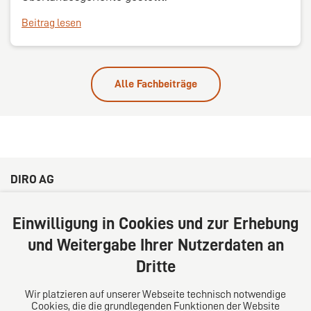
Beitrag lesen
Alle Fachbeiträge
DIRO AG
Große Bleichen 32
20354 Hamburg
Einwilligung in Cookies und zur Erhebung
Deutschland
und Weitergabe Ihrer Nutzerdaten an
Tel: +49 (0) 40 41352231
Dritte
Fax: +49 (0) 40 41352294
E-Mail:
diro@diro.eu
Wir platzieren auf unserer Webseite technisch notwendige
Cookies, die die grundlegenden Funktionen der Website