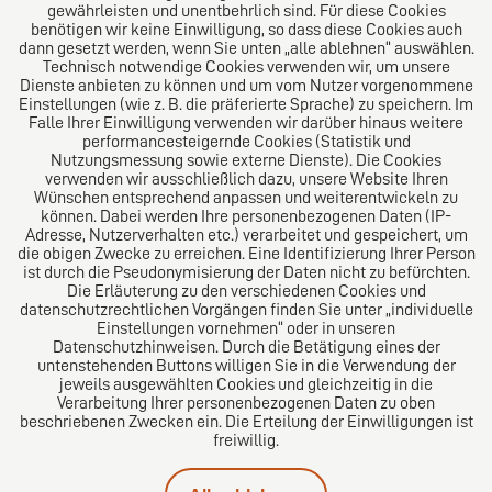
Über uns
gewährleisten und unentbehrlich sind. Für diese Cookies
benötigen wir keine Einwilligung, so dass diese Cookies auch
Das Kanzlei-Vertrauensnetzwerk. Aus Europa für die
dann gesetzt werden, wenn Sie unten „alle ablehnen“ auswählen.
Technisch notwendige Cookies verwenden wir, um unsere
Welt. Für den erfolgreichen Mittelstand.
Dienste anbieten zu können und um vom Nutzer vorgenommene
Einstellungen (wie z. B. die präferierte Sprache) zu speichern. Im
Folgen Sie uns auf
Falle Ihrer Einwilligung verwenden wir darüber hinaus weitere
performancesteigernde Cookies (Statistik und
Nutzungsmessung sowie externe Dienste). Die Cookies
verwenden wir ausschließlich dazu, unsere Website Ihren
Wünschen entsprechend anpassen und weiterentwickeln zu
können. Dabei werden Ihre personenbezogenen Daten (IP-
Adresse, Nutzerverhalten etc.) verarbeitet und gespeichert, um
die obigen Zwecke zu erreichen. Eine Identifizierung Ihrer Person
Das europäische Kanzlei-Netzwerk
ist durch die Pseudonymisierung der Daten nicht zu befürchten.
Die Erläuterung zu den verschiedenen Cookies und
datenschutzrechtlichen Vorgängen finden Sie unter „individuelle
Einstellungen vornehmen“ oder in unseren
Datenschutzhinweisen. Durch die Betätigung eines der
untenstehenden Buttons willigen Sie in die Verwendung der
jeweils ausgewählten Cookies und gleichzeitig in die
Verarbeitung Ihrer personenbezogenen Daten zu oben
beschriebenen Zwecken ein. Die Erteilung der Einwilligungen ist
freiwillig.
Impressum