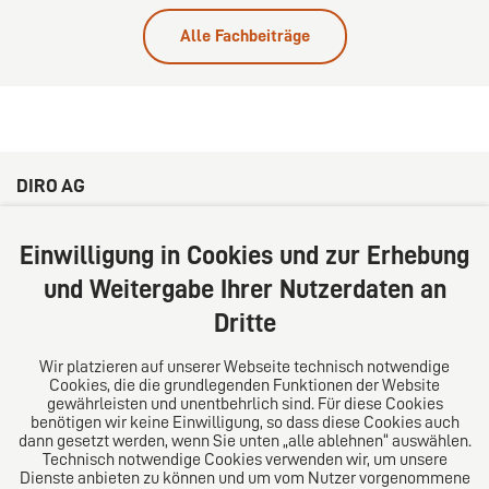
Alle Fachbeiträge
DIRO AG
Große Bleichen 32
20354 Hamburg
Einwilligung in Cookies und zur Erhebung
Deutschland
und Weitergabe Ihrer Nutzerdaten an
Tel: +49 (0) 40 41352231
Dritte
Fax: +49 (0) 40 41352294
E-Mail:
diro@diro.eu
Wir platzieren auf unserer Webseite technisch notwendige
Cookies, die die grundlegenden Funktionen der Website
Über uns
gewährleisten und unentbehrlich sind. Für diese Cookies
benötigen wir keine Einwilligung, so dass diese Cookies auch
Das Kanzlei-Vertrauensnetzwerk. Aus Europa für die
dann gesetzt werden, wenn Sie unten „alle ablehnen“ auswählen.
Technisch notwendige Cookies verwenden wir, um unsere
Welt. Für den erfolgreichen Mittelstand.
Dienste anbieten zu können und um vom Nutzer vorgenommene