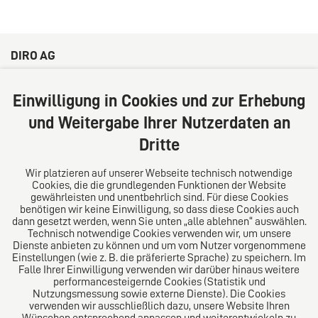
DIRO AG
Große Bleichen 32
20354 Hamburg
Einwilligung in Cookies und zur Erhebung
Deutschland
und Weitergabe Ihrer Nutzerdaten an
Tel: +49 (0) 40 41352231
Dritte
Fax: +49 (0) 40 41352294
E-Mail:
diro@diro.eu
Wir platzieren auf unserer Webseite technisch notwendige
Cookies, die die grundlegenden Funktionen der Website
Über uns
gewährleisten und unentbehrlich sind. Für diese Cookies
benötigen wir keine Einwilligung, so dass diese Cookies auch
Das Kanzlei-Vertrauensnetzwerk. Aus Europa für die
dann gesetzt werden, wenn Sie unten „alle ablehnen“ auswählen.
Technisch notwendige Cookies verwenden wir, um unsere
Welt. Für den erfolgreichen Mittelstand.
Dienste anbieten zu können und um vom Nutzer vorgenommene
Einstellungen (wie z. B. die präferierte Sprache) zu speichern. Im
Folgen Sie uns auf
Falle Ihrer Einwilligung verwenden wir darüber hinaus weitere
performancesteigernde Cookies (Statistik und
Nutzungsmessung sowie externe Dienste). Die Cookies
verwenden wir ausschließlich dazu, unsere Website Ihren