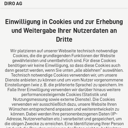
DIRO AG
Große Bleichen 32
20354 Hamburg
Einwilligung in Cookies und zur Erhebung
Deutschland
und Weitergabe Ihrer Nutzerdaten an
Tel: +49 (0) 40 41352231
Dritte
Fax: +49 (0) 40 41352294
E-Mail:
diro@diro.eu
Wir platzieren auf unserer Webseite technisch notwendige
Cookies, die die grundlegenden Funktionen der Website
Über uns
gewährleisten und unentbehrlich sind. Für diese Cookies
benötigen wir keine Einwilligung, so dass diese Cookies auch
Das Kanzlei-Vertrauensnetzwerk. Aus Europa für die
dann gesetzt werden, wenn Sie unten „alle ablehnen“ auswählen.
Technisch notwendige Cookies verwenden wir, um unsere
Welt. Für den erfolgreichen Mittelstand.
Dienste anbieten zu können und um vom Nutzer vorgenommene
Einstellungen (wie z. B. die präferierte Sprache) zu speichern. Im
Folgen Sie uns auf
Falle Ihrer Einwilligung verwenden wir darüber hinaus weitere
performancesteigernde Cookies (Statistik und
Nutzungsmessung sowie externe Dienste). Die Cookies
verwenden wir ausschließlich dazu, unsere Website Ihren
Wünschen entsprechend anpassen und weiterentwickeln zu
können. Dabei werden Ihre personenbezogenen Daten (IP-
Adresse, Nutzerverhalten etc.) verarbeitet und gespeichert, um
die obigen Zwecke zu erreichen. Eine Identifizierung Ihrer Person
Das europäische Kanzlei-Netzwerk