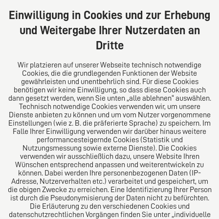
Große Bleichen 32
20354 Hamburg
Einwilligung in Cookies und zur Erhebung
Deutschland
und Weitergabe Ihrer Nutzerdaten an
Tel: +49 (0) 40 41352231
Dritte
Fax: +49 (0) 40 41352294
E-Mail:
diro@diro.eu
Wir platzieren auf unserer Webseite technisch notwendige
Cookies, die die grundlegenden Funktionen der Website
Über uns
gewährleisten und unentbehrlich sind. Für diese Cookies
benötigen wir keine Einwilligung, so dass diese Cookies auch
Das Kanzlei-Vertrauensnetzwerk. Aus Europa für die
dann gesetzt werden, wenn Sie unten „alle ablehnen“ auswählen.
Technisch notwendige Cookies verwenden wir, um unsere
Welt. Für den erfolgreichen Mittelstand.
Dienste anbieten zu können und um vom Nutzer vorgenommene
Einstellungen (wie z. B. die präferierte Sprache) zu speichern. Im
Folgen Sie uns auf
Falle Ihrer Einwilligung verwenden wir darüber hinaus weitere
performancesteigernde Cookies (Statistik und
Nutzungsmessung sowie externe Dienste). Die Cookies
verwenden wir ausschließlich dazu, unsere Website Ihren
Wünschen entsprechend anpassen und weiterentwickeln zu
können. Dabei werden Ihre personenbezogenen Daten (IP-
Adresse, Nutzerverhalten etc.) verarbeitet und gespeichert, um
die obigen Zwecke zu erreichen. Eine Identifizierung Ihrer Person
Das europäische Kanzlei-Netzwerk
ist durch die Pseudonymisierung der Daten nicht zu befürchten.
Die Erläuterung zu den verschiedenen Cookies und
datenschutzrechtlichen Vorgängen finden Sie unter „individuelle