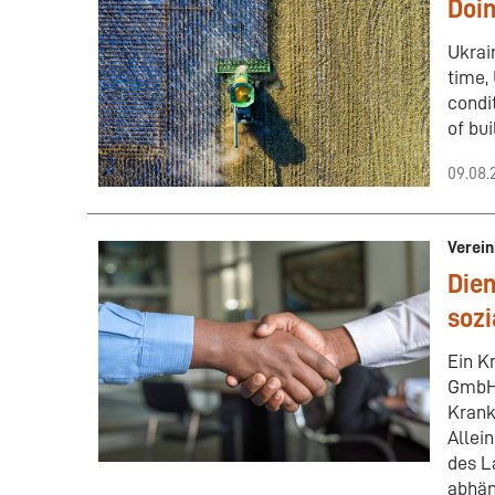
Doin
Ukrai
time, 
condi
of bu
09.08.
Verein
Dien
sozi
Ein K
GmbH 
Krank
Allei
des L
abhän