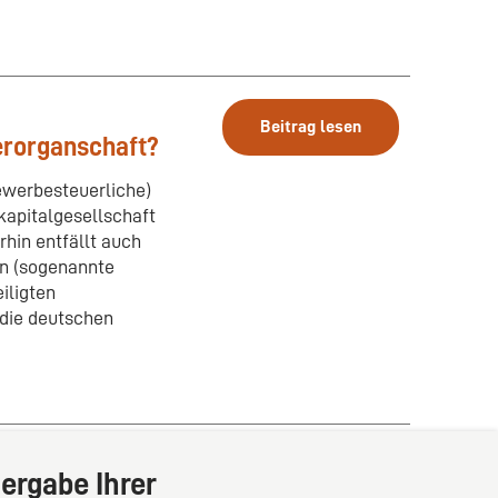
Beitrag lesen
erorganschaft?
gewerbesteuerliche)
kapitalgesellschaft
hin entfällt auch
en (sogenannte
iligten
die deutschen
ergabe Ihrer