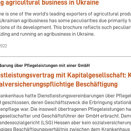
g agricultural business in Ukraine
ne is one of the world’s leading exporters of agricultural pro
Ukrainian agribusiness has some peculiarities due primarily to
tions of its development. This brochure reflects such peculiari
ilding and running an agribusiness in Ukraine.
2022
barung über Pflegeleistungen mit einer GmbH
stleistungsvertrag mit Kapitalgesellschaft: 
alversicherungspflichtige Beschäftigung
rankenhaus hatte Dienstleistungsvereinbarungen über Pflegel
geschlossen, deren Geschäftszweck die Erbringung station
enpflege war. Die insoweit übertragenen Pflegeleistungen ha
ngesellschafter und Geschäftsführer der GmbH erbracht. Dami
andessozialgericht (LSG) Hessen aber kein sozialversicherun
giges Beschäftigungsverhältnis zwischen dem Krankenhaus