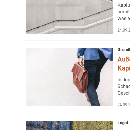
Kapit
persö
was e
24.09.
Grund
Auße
Kapi
In de
Schad
Gesch
24.09.
Legal