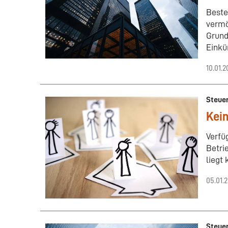
Beste
vermö
Grund
Einkün
10.01.2
Steue
Kein
Verfü
Betri
liegt
05.01.
Steue