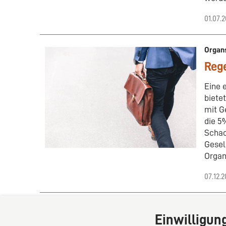
01.07.2
Organ
Rege
Eine 
biete
mit G
die 5
Schac
Gesel
Organ
07.12.
Einwilligun