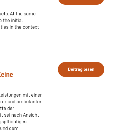
ducts. At the same
 the initial
ties in the context
Beitrag lesen
Keine
eistungen mit einer
ärer und ambulanter
tte der
t sei nach Ansicht
gspflichtiges
 und dem