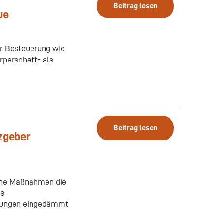
Beitrag lesen
ue
er Besteuerung wie
rperschaft- als
Beitrag lesen
zgeber
sche Maßnahmen die
es
ltungen eingedämmt