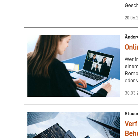
Gesch
20.06.
Änder
Onl
Wer i
einem
Remot
oder 
30.03.
Steue
Verf
Beh