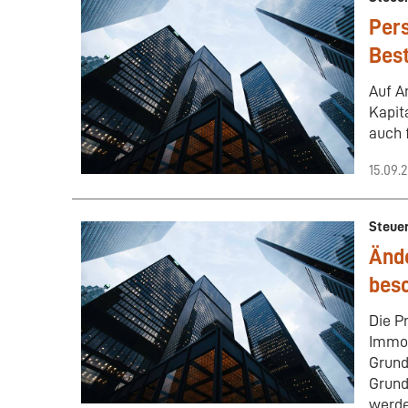
Pers
Bes
Auf A
Kapit
auch 
15.09.
Steue
Änd
bes
Die P
Immob
Grund
Grund
werde