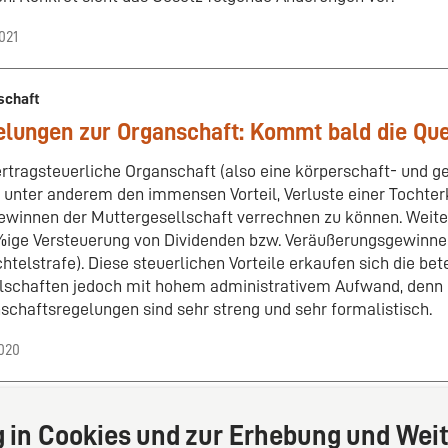
021
schaft
lungen zur Organschaft: Kommt bald die Qu
ertragsteuerliche Organschaft (also eine körperschaft- und 
t unter anderem den immensen Vorteil, Verluste einer Tochter
ewinnen der Muttergesellschaft verrechnen zu können. Weiter
%ige Versteuerung von Dividenden bzw. Veräußerungsgewinn
htelstrafe). Diese steuerlichen Vorteile erkaufen sich die bete
lschaften jedoch mit hohem administrativem Aufwand, denn 
schaftsregelungen sind sehr streng und sehr formalistisch.
2020
g in Cookies und zur Erhebung und Weit
Zurück
1
2
3
4
5
Weiter