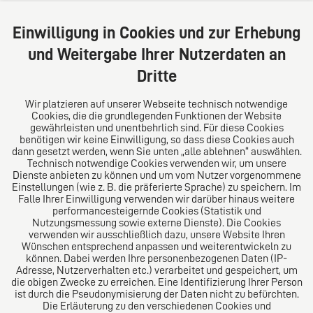
Große Bleichen 32
20354 Hamburg
Einwilligung in Cookies und zur Erhebung
Deutschland
und Weitergabe Ihrer Nutzerdaten an
Tel: +49 (0) 40 41352231
Dritte
Fax: +49 (0) 40 41352294
E-Mail:
diro@diro.eu
Wir platzieren auf unserer Webseite technisch notwendige
Cookies, die die grundlegenden Funktionen der Website
Über uns
gewährleisten und unentbehrlich sind. Für diese Cookies
benötigen wir keine Einwilligung, so dass diese Cookies auch
Das Kanzlei-Vertrauensnetzwerk. Aus Europa für die
dann gesetzt werden, wenn Sie unten „alle ablehnen“ auswählen.
Technisch notwendige Cookies verwenden wir, um unsere
Welt. Für den erfolgreichen Mittelstand.
Dienste anbieten zu können und um vom Nutzer vorgenommene
Einstellungen (wie z. B. die präferierte Sprache) zu speichern. Im
Folgen Sie uns auf
Falle Ihrer Einwilligung verwenden wir darüber hinaus weitere
performancesteigernde Cookies (Statistik und
Nutzungsmessung sowie externe Dienste). Die Cookies
verwenden wir ausschließlich dazu, unsere Website Ihren
Wünschen entsprechend anpassen und weiterentwickeln zu
können. Dabei werden Ihre personenbezogenen Daten (IP-
Adresse, Nutzerverhalten etc.) verarbeitet und gespeichert, um
die obigen Zwecke zu erreichen. Eine Identifizierung Ihrer Person
Das europäische Kanzlei-Netzwerk
ist durch die Pseudonymisierung der Daten nicht zu befürchten.
Die Erläuterung zu den verschiedenen Cookies und