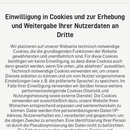
Große Bleichen 32
20354 Hamburg
Einwilligung in Cookies und zur Erhebung
Deutschland
und Weitergabe Ihrer Nutzerdaten an
Tel: +49 (0) 40 41352231
Dritte
Fax: +49 (0) 40 41352294
E-Mail:
diro@diro.eu
Wir platzieren auf unserer Webseite technisch notwendige
Cookies, die die grundlegenden Funktionen der Website
Über uns
gewährleisten und unentbehrlich sind. Für diese Cookies
benötigen wir keine Einwilligung, so dass diese Cookies auch
Das Kanzlei-Vertrauensnetzwerk. Aus Europa für die
dann gesetzt werden, wenn Sie unten „alle ablehnen“ auswählen.
Technisch notwendige Cookies verwenden wir, um unsere
Welt. Für den erfolgreichen Mittelstand.
Dienste anbieten zu können und um vom Nutzer vorgenommene
Einstellungen (wie z. B. die präferierte Sprache) zu speichern. Im
Folgen Sie uns auf
Falle Ihrer Einwilligung verwenden wir darüber hinaus weitere
performancesteigernde Cookies (Statistik und
Nutzungsmessung sowie externe Dienste). Die Cookies
verwenden wir ausschließlich dazu, unsere Website Ihren
Wünschen entsprechend anpassen und weiterentwickeln zu
können. Dabei werden Ihre personenbezogenen Daten (IP-
Adresse, Nutzerverhalten etc.) verarbeitet und gespeichert, um
die obigen Zwecke zu erreichen. Eine Identifizierung Ihrer Person
Das europäische Kanzlei-Netzwerk
ist durch die Pseudonymisierung der Daten nicht zu befürchten.