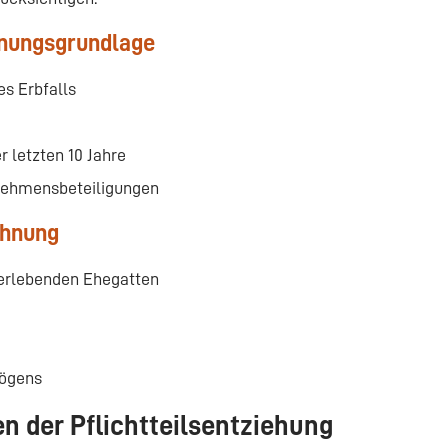
hnungsgrundlage
s Erbfalls
 letzten 10 Jahre
nehmensbeteiligungen
chnung
erlebenden Ehegatten
mögens
n der Pflichtteilsentziehung