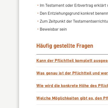
Im Testament oder Erbvertrag erklärt
Den Entziehungsgrund konkret benen
Zum Zeitpunkt der Testamentserrichtu
Beweisbar sein
Häufig gestellte Fragen
Kann der Pflichtteil komplett ausge
Nein, außer bei Vorliegen der gesetzlich
Was genau ist der Pflichtteil und we
Ausschluss nicht möglich.
Der Pflichtteil stellt einen gesetzlich g
Wie wird die konkrete Höhe des Pflic
Nachlasses dar. Diesen Anspruch könne
machen, wenn sie durch Testament oder
Die Berechnung des Pflichtteils erfolgt
Welche Möglichkeiten gibt es, den Pfl
wurden. Das Pflichtteilsrecht steht da
ermittelt, wie hoch der gesetzliche Erbte
und Urenkeln, sowie dem Ehegatten oder
Pflichtteil zu bestimmen. Als Berechnu
Es existieren verschiedene legale Gest