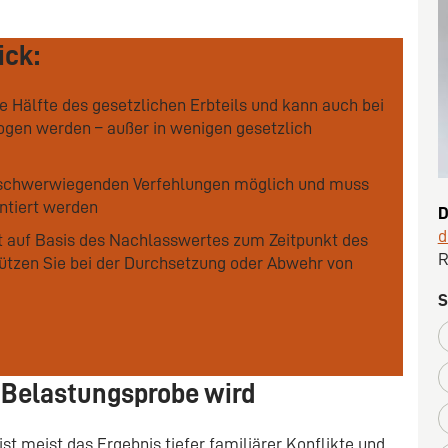
ick:
die Hälfte des gesetzlichen Erbteils und kann auch bei
zogen werden – außer in wenigen gesetzlich
bei schwerwiegenden Verfehlungen möglich und muss
ntiert werden
D
d
gt auf Basis des Nachlasswertes zum Zeitpunkt des
R
tützen Sie bei der Durchsetzung oder Abwehr von
S
r Belastungsprobe wird
t meist das Ergebnis tiefer familiärer Konflikte und