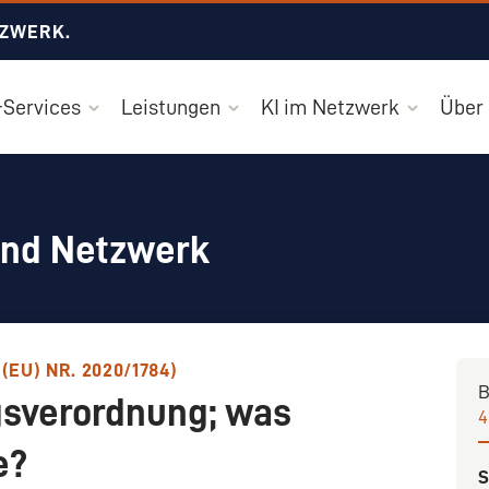
TZWERK.
Services
Leistungen
KI im Netzwerk
Über
und Netzwerk
U) NR. 2020/1784)
B
gsverordnung; was
4
e?
S