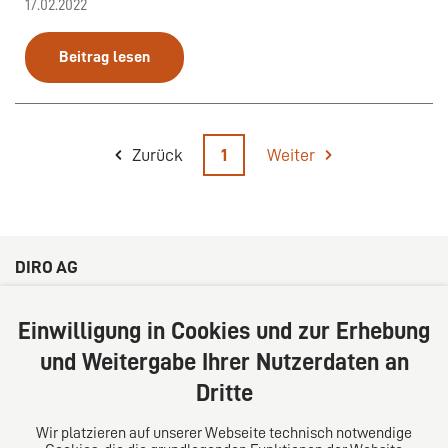
17.02.2022
Beitrag lesen
Zurück
1
Weiter
DIRO AG
Große Bleichen 32
20354 Hamburg
Einwilligung in Cookies und zur Erhebung
Deutschland
und Weitergabe Ihrer Nutzerdaten an
Tel: +49 (0) 40 41352231
Dritte
Fax: +49 (0) 40 41352294
E-Mail:
diro@diro.eu
Wir platzieren auf unserer Webseite technisch notwendige