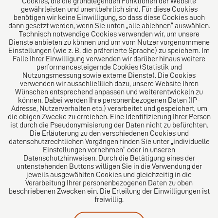
Cookies, die die grundlegenden Funktionen der Website
Über uns
gewährleisten und unentbehrlich sind. Für diese Cookies
benötigen wir keine Einwilligung, so dass diese Cookies auch
Das Kanzlei-Vertrauensnetzwerk. Aus Europa für die
dann gesetzt werden, wenn Sie unten „alle ablehnen“ auswählen.
Technisch notwendige Cookies verwenden wir, um unsere
Welt. Für den erfolgreichen Mittelstand.
Dienste anbieten zu können und um vom Nutzer vorgenommene
Einstellungen (wie z. B. die präferierte Sprache) zu speichern. Im
Folgen Sie uns auf
Falle Ihrer Einwilligung verwenden wir darüber hinaus weitere
performancesteigernde Cookies (Statistik und
Nutzungsmessung sowie externe Dienste). Die Cookies
verwenden wir ausschließlich dazu, unsere Website Ihren
Wünschen entsprechend anpassen und weiterentwickeln zu
können. Dabei werden Ihre personenbezogenen Daten (IP-
Adresse, Nutzerverhalten etc.) verarbeitet und gespeichert, um
die obigen Zwecke zu erreichen. Eine Identifizierung Ihrer Person
Das europäische Kanzlei-Netzwerk
ist durch die Pseudonymisierung der Daten nicht zu befürchten.
Die Erläuterung zu den verschiedenen Cookies und
datenschutzrechtlichen Vorgängen finden Sie unter „individuelle
Einstellungen vornehmen“ oder in unseren
Datenschutzhinweisen. Durch die Betätigung eines der
untenstehenden Buttons willigen Sie in die Verwendung der
jeweils ausgewählten Cookies und gleichzeitig in die
Verarbeitung Ihrer personenbezogenen Daten zu oben
beschriebenen Zwecken ein. Die Erteilung der Einwilligungen ist
freiwillig.