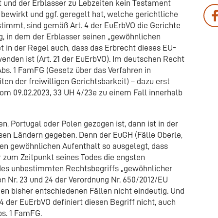
und der Erblasser zu Lebzeiten kein Testament
 bewirkt und ggf. geregelt hat, welche gerichtliche
stimmt, sind gemäß Art. 4 der EuErbVO die Gerichte
g, in dem der Erblasser seinen „gewöhnlichen
t in der Regel auch, dass das Erbrecht dieses EU-
wenden ist (Art. 21 der EuErbVO). Im deutschen Recht
Abs. 1 FamFG (Gesetz über das Verfahren in
en der freiwilligen Gerichtsbarkeit) – dazu erst
m 09.02.2023, 33 UH 4/23e zu einem Fall innerhalb
, Portugal oder Polen gezogen ist, dann ist in der
esen Ländern gegeben. Denn der EuGH (Fälle Oberle,
 den gewöhnlichen Aufenthalt so ausgelegt, dass
er zum Zeitpunkt seines Todes die engsten
 des unbestimmten Rechtsbegriffs „gewöhnlicher
n Nr. 23 und 24 der Verordnung Nr. 650/2012/EU
 den bisher entschiedenen Fällen nicht eindeutig. Und
 der EuErbVO definiert diesen Begriff nicht, auch
bs. 1 FamFG.