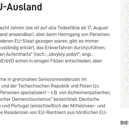
U-Ausland
acht Jahren (sie ist auf alle Todesfälle ab 17. August
rland anwendbar), aber beim Heimgang von Personen,
 anderen EU-Staat gezogen waren, gibt es immer
 zuständig erklärt, das Erbverfahren durchzuführen.
 Aufenthalts“ (tsch.: „obvyklý pobyt“; angl.:
uErbVO schon in einigen Fällen entschieden, aber
eime in grenznahen Seniorenresidenzen im
) und der Tschechischen Republik und Polen (zu
Personen spezialisiert – z.B. von Alzheimerpatienten;
äischer Demenztourismus“ bezeichnet. Deutsche
und Portugal (einschließlich der Mittelmeer- und
ebte Residenzen von EU-Rentnern aus nördlichen EU-
DIE