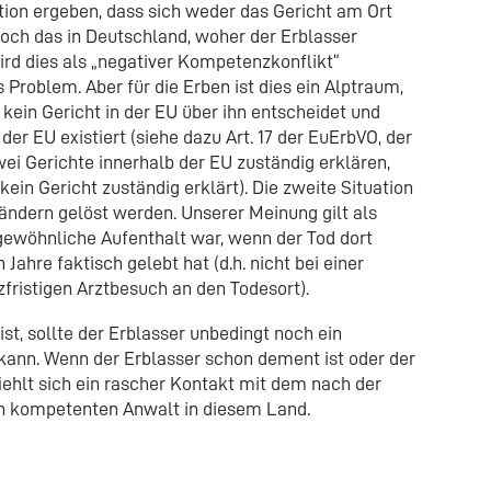
uation ergeben, dass sich weder das Gericht am Ort
och das in Deutschland, woher der Erblasser
wird dies als „negativer Kompetenzkonflikt“
es Problem. Aber für die Erben ist dies ein Alptraum,
 kein Gericht in der EU über ihn entscheidet und
er EU existiert (siehe dazu Art. 17 der EuErbVO, der
zwei Gerichte innerhalb der EU zuständig erklären,
 kein Gericht zuständig erklärt). Die zweite Situation
ändern gelöst werden. Unserer Meinung gilt als
gewöhnliche Aufenthalt war, wenn der Tod dort
 Jahre faktisch gelebt hat (d.h. nicht bei einer
fristigen Arztbesuch an den Todesort).
ist, sollte der Erblasser unbedingt noch ein
kann. Wenn der Erblasser schon dement ist oder der
iehlt sich ein rascher Kontakt mit dem nach der
n kompetenten Anwalt in diesem Land.