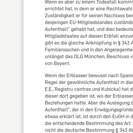
Wenn es aber zu einem Todesfall kommt 
errichtet hat, in dem er eine Rechtswahl
Zuständigkeit er für seinen Nachlass be
desjenigen EU-Mitgliedslandes zuständi
Aufenthalt“ gehabt hat, und dies bedeute
Mitgliedstaates auf diesen Erbfall anzu
gibt es die gleiche Anknüpfung in § 343 
Familiensachen und in den Angelegenheit
unlängst das OLG München, Beschluss vo
von Bayern.
Wenn der Erblasser bewusst nach Spanien
Regel der gewöhnliche Aufenthalt in di
E.E., Registru centras und Kubicka) hat
dieser dort gegeben ist, wo der Erblass
Beziehungen hatte. Aber die Auslegung
Aufenthalt“, der in den Erwägungsgründe
etwas erklärt ist, ist durch den EuGH in
die entscheidende Bestimmung des Art. 4
nicht die deutsche Bestimmung § 343 A