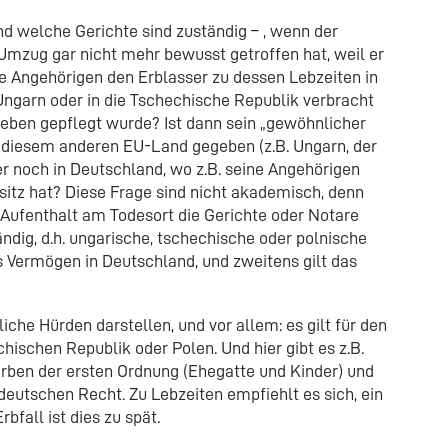
nd welche Gerichte sind zuständig – , wenn der
Umzug gar nicht mehr bewusst getroffen hat, weil er
 Angehörigen den Erblasser zu dessen Lebzeiten in
Ungarn oder in die Tschechische Republik verbracht
leben gepflegt wurde? Ist dann sein „gewöhnlicher
n diesem anderen EU-Land gegeben (z.B. Ungarn, der
r noch in Deutschland, wo z.B. seine Angehörigen
tz hat? Diese Frage sind nicht akademisch, denn
Aufenthalt am Todesort die Gerichte oder Notare
ndig, d.h. ungarische, tschechische oder polnische
 Vermögen in Deutschland, und zweitens gilt das
iche Hürden darstellen, und vor allem: es gilt für den
hischen Republik oder Polen. Und hier gibt es z.B.
 Erben der ersten Ordnung (Ehegatte und Kinder) und
eutschen Recht. Zu Lebzeiten empfiehlt es sich, ein
bfall ist dies zu spät.