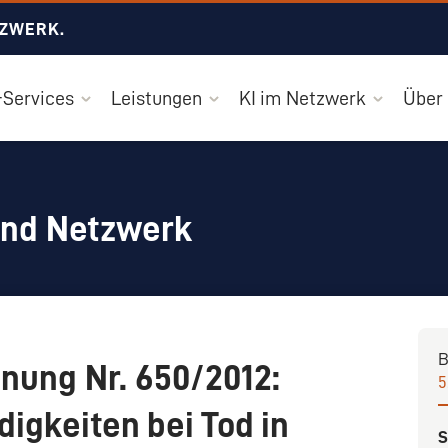
TZWERK.
Services
Leistungen
KI im Netzwerk
Über
und Netzwerk
B
nung Nr. 650/2012:
5
igkeiten bei Tod in
S